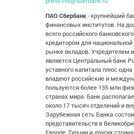
press-vvb@sberbank.ru
ПАО Сбербанк
- крупнейший ба
финансовых институтов. На до
всего российского банковског
кредитором для национальной
рынке вкладов. Учредителем 
является Центральный банк Р
уставного капитала плюс одна
владеют российские и междун
пользуются более 135 млн физи
странах мира. Банк располага
около 17 тысяч отделений и в
Зарубежная сеть Банка состоит
представительств в Великобри
Европе, Турции и других страна