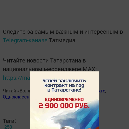
Следите за самым важным и интересным в
Telegram-канале
Татмедиа
Читайте новости Татарстана в
национальном мессенджере MАХ:
https://max.ru/tatmedia
Читай «Волжскую новь» в
Телеграм
,
Вконтакте
,
Одноклассники
,
Дзен
Теги:
250