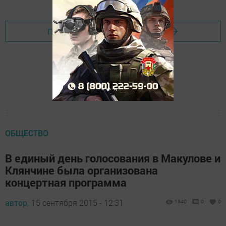
Перейти на страницу новости
ОБЩЕСТВО
В единый день голосования в Макулове и
Клянчине была организована
концертная программа
автор,
15 сентября 2015 - 12:31
1340
0
0