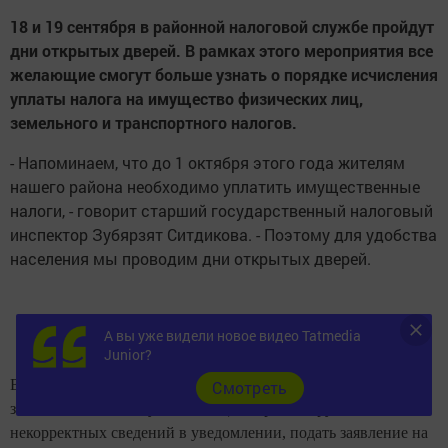
18 и 19 сентября в районной налоговой службе пройдут
дни открытых дверей. В рамках этого мероприятия все
желающие смогут больше узнать о порядке исчисления
уплаты налога на имущество физических лиц,
земельного и транспортного налогов.
- Напоминаем, что до 1 октября этого года жителям
нашего района необходимо уплатить имущественные
налоги, - говорит старший государственный налоговый
инспектор Зубярзят Ситдикова. - Поэтому для удобства
населения мы проводим дни открытых дверей.
А вы уже видели новое видео Tatmedia
Junior?
В эти дни все желающие смогут прямо на месте подать
Cмотреть
заявление в налоговую инспекцию при обнаружении
некорректных сведений в уведомлении, подать заявление на