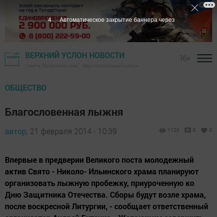
3
Автоматическое закрытие баннера через
ВЕРХНИЙ УСЛОН НОВОСТИ
16+
Газета "Волжская новь" - Верхнеуслонский район
ОБЩЕСТВО
Благословенная лыжня
автор,
21 февраля 2014 - 10:39
1123
0
0
Впервые в предверии Великого поста молодежный
актив Свято - Николо- Ильинского храма планируют
организовать лыжную пробежку, приуроченную ко
Дню Защитника Отечества. Сборы будут возле храма,
после воскресной Литургии, - сообщает ответственный