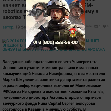
начнет внедрять программу STEM-
robotics в обязательную программу в
школах Татарстана
автор,
19 февраля 2014 - 00:52
1046
0
0
Заседание наблюдательного совета Университета
Иннополис с участием министра связи и массовых
коммуникаций Николая Никифорова, его заместителя
Марка Шмулевича, советника департамента развития
отрасли информационных технологий Минкомсвязи
РФСергея Негодяева и основателя компании Parallels,
генерального директора Acronis, старшего партнера
венчурного фонда Runa Capital Сергея Белоусова
состоялось в Казани в минувшую субботу. В