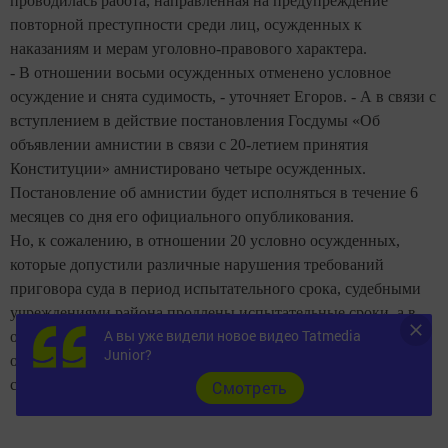
проводилась работа, направленная на предупреждение
повторной преступности среди лиц, осужденных к
наказаниям и мерам уголовно-правового характера.
- В отношении восьми осужденных отменено условное
осуждение и снята судимость, - уточняет Егоров. - А в связи с
вступлением в действие постановления Госдумы «Об
объявлении амнистии в связи с 20-летием принятия
Конституции» амнистировано четыре осужденных.
Постановление об амнистии будет исполняться в течение 6
месяцев со дня его официального опубликования.
Но, к сожалению, в отношении 20 условно осужденных,
которые допустили различные нарушения требований
приговора суда в период испытательного срока, судебными
учреждениями района продлены испытательные сроки, а в
А вы уже видели новое видео Tatmedia
отношении 16 человек возложены дополнительные
Junior?
обязанности. По представлению инспекции, для 17 человек
суд заменил наказание на реальное лишение свободы.
Cмотреть