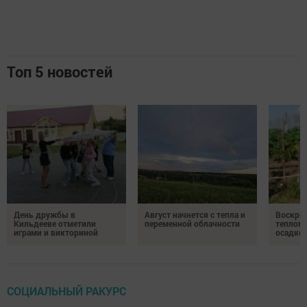
Топ 5 новостей
День дружбы в
Август начнется с тепла и
Воскрес
Кильдееве отметили
переменной облачности
теплом 
играми и викториной
осадко
СОЦИАЛЬНЫЙ РАКУРС