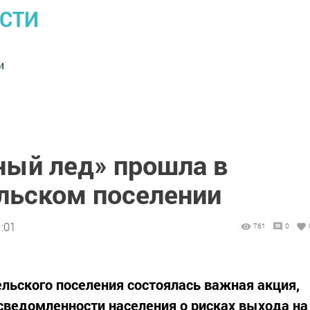
ОСТИ
и
ный лед» прошла в
льском поселении
:01
761
0
ельского поселения состоялась важная акция,
сведомленности населения о рисках выхода на