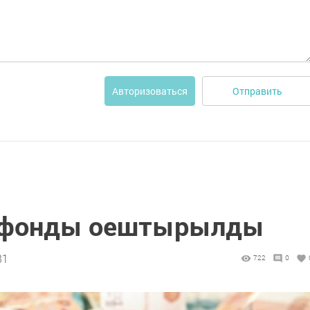
Отправить
Авторизоваться
к фонды оештырылды
31
722
0