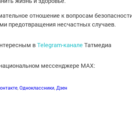
нить жизнь и здоровье.
мательное отношение к вопросам безопасност
и предотвращения несчастных случаев.
интересным в
Telegram-канале
Татмедиа
в национальном мессенджере MАХ:
онтакте
,
Одноклассники
,
Дзен