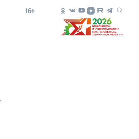
16+
0