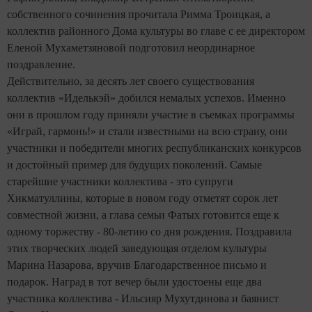
собственного сочинения прочитала Римма Троицкая, а
коллектив районного Дома культуры во главе с ее директором
Еленой Мухаметзяновой подготовил неординарное
поздравление.
Действительно, за десять лет своего существования
коллектив «Иделькэй» добился немалых успехов. Именно
они в прошлом году приняли участие в съемках программы
«Играй, гармонь!» и стали известными на всю страну, они
участники и победители многих республиканских конкурсов
и достойный пример для будущих поколений. Самые
старейшие участники коллектива - это супруги
Хикматуллины, которые в новом году отметят сорок лет
совместной жизни, а глава семьи Фатых готовится еще к
одному торжеству - 80-летию со дня рождения. Поздравила
этих творческих людей заведующая отделом культуры
Марина Назарова, вручив Благодарственное письмо и
подарок. Наград в тот вечер были удостоены еще два
участника коллектива - Ильсияр Мухутдинова и баянист