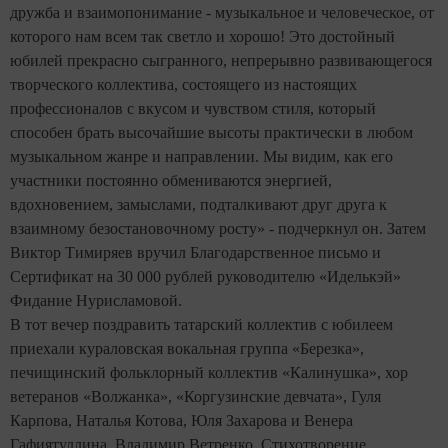
дружба и взаимопонимание - музыкальное и человеческое, от
которого нам всем так светло и хорошо! Это достойный
юбилей прекрасно сыгранного, непрерывно развивающегося
творческого коллектива, состоящего из настоящих
профессионалов с вкусом и чувством стиля, который
способен брать высочайшие высоты практически в любом
музыкальном жанре и направлении. Мы видим, как его
участники постоянно обмениваются энергией,
вдохновением, замыслами, подталкивают друг друга к
взаимному безостановочному росту» - подчеркнул он. Затем
Виктор Тимиряев вручил Благодарственное письмо и
Сертификат на 30 000 рублей руководителю «Иделькэй»
Фидание Нурисламовой.
В тот вечер поздравить татарский коллектив с юбилеем
приехали кураловская вокальная группа «Березка»,
печищинский фольклорный коллектив «Калинушка», хор
ветеранов «Волжанка», «Коргузинские девчата», Гуля
Карпова, Наталья Котова, Юля Захарова и Венера
Гафиятуллина, Владимир Ветренко. Стихотворение