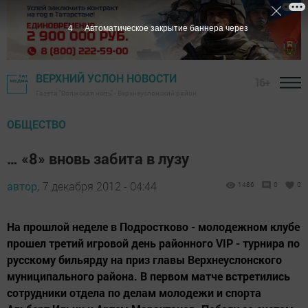
3
Автоматическое закрытие баннера через
ВЕРХНИЙ УСЛОН НОВОСТИ
16+
Газета "Волжская новь" - Верхнеуслонский район
ОБЩЕСТВО
… «8» вновь забита в лузу
автор,
7 декабря 2012 - 04:44
1486
0
0
На прошлой неделе в Подростково - молодежном клубе
прошел третий игровой день районного VIP - турнира по
русскому бильярду на приз главы Верхнеуслонского
муниципального района. В первом матче встретились
сотрудники отдела по делам молодежи и спорта