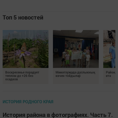
Топ 5 новостей
Воскресенье порадует
Мәмәтхуҗада дуслыкның
Районд
теплом до +26 без
көчен тойдылар
итә
осадков
ИСТОРИЯ РОДНОГО КРАЯ
История района в фотографиях. Часть 7.