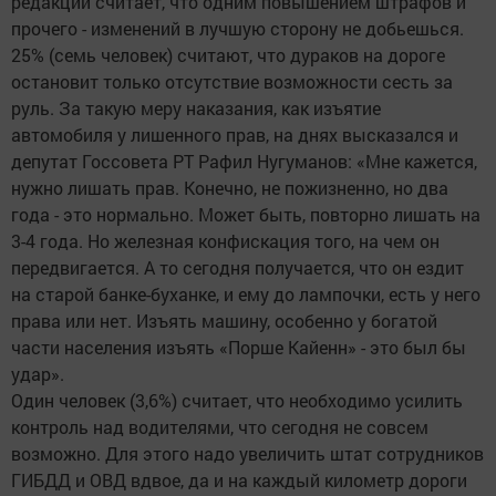
редакции считает, что одним повышением штрафов и
прочего - изменений в лучшую сторону не добьешься.
25% (семь человек) считают, что дураков на дороге
остановит только отсутствие возможности сесть за
руль. За такую меру наказания, как изъятие
автомобиля у лишенного прав, на днях высказался и
депутат Госсовета РТ Рафил Нугуманов: «Мне кажется,
нужно лишать прав. Конечно, не пожизненно, но два
года - это нормально. Может быть, повторно лишать на
3-4 года. Но железная конфискация того, на чем он
передвигается. А то сегодня получается, что он ездит
на старой банке-буханке, и ему до лампочки, есть у него
права или нет. Изъять машину, особенно у богатой
части населения изъять «Порше Кайенн» - это был бы
удар».
Один человек (3,6%) считает, что необходимо усилить
контроль над водителями, что сегодня не совсем
возможно. Для этого надо увеличить штат сотрудников
ГИБДД и ОВД вдвое, да и на каждый километр дороги