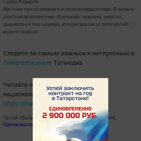
Салим Кадыров.
Мы тоже присоединяемся ко всем поздравлениям. И желаем
участникам коллектива «Иделькэй»
здоровья, энергии,
творчества и благодарных аплодисментов от почитателей
вашего таланта!
Следите за самым важным и интересным в
Telegram-канале
Татмедиа
Читайте новости Татарстана в
национальном мессенджере MАХ:
https://max.ru/tatmedia
Читай «Волжскую новь» в
Телеграм
,
Вконтакте
,
Одноклассники
,
Дзен