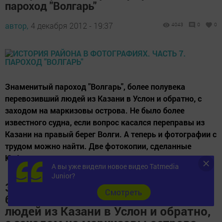
пароход "Волгарь"
автор,
4 декабря 2012 - 19:37
4043
0
0
Знаменитый пароход "Волгарь", более полувека
перевозивший людей из Казани в Услон и обратно, с
заходом на маркизовы острова. Не было более
известного судна, если вопрос касался переправы из
Казани на правый берег Волги. А теперь и фотографии с
трудом можно найти. Две фотокопии, сделанные
Ю.Фроловым есть в нашем краеведческом музее....
А вы уже видели новое видео Tatmedia
Junior?
Знаменитый пароход "Волгарь",
Cмотреть
более полувека перевозивший
людей из Казани в Услон и обратно,