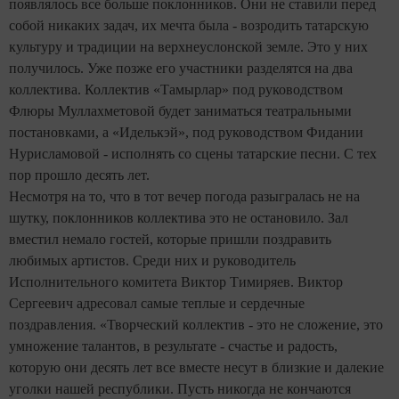
появлялось все больше поклонников. Они не ставили перед
собой никаких задач, их мечта была - возродить татарскую
культуру и традиции на верхнеуслонской земле. Это у них
получилось. Уже позже его участники разделятся на два
коллектива. Коллектив «Тамырлар» под руководством
Флюры Муллахметовой будет заниматься театральными
постановками, а «Иделькэй», под руководством Фидании
Нурисламовой - исполнять со сцены татарские песни. С тех
пор прошло десять лет.
Несмотря на то, что в тот вечер погода разыгралась не на
шутку, поклонников коллектива это не остановило. Зал
вместил немало гостей, которые пришли поздравить
любимых артистов. Среди них и руководитель
Исполнительного комитета Виктор Тимиряев. Виктор
Сергеевич адресовал самые теплые и сердечные
поздравления. «Творческий коллектив - это не сложение, это
умножение талантов, в результате - счастье и радость,
которую они десять лет все вместе несут в близкие и далекие
уголки нашей республики. Пусть никогда не кончаются