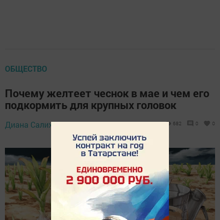
ОБЩЕСТВО
Почему желтеет чеснок в мае и чем его
подкормить для крупных головок
Диана Салихзанова,
4 мая 2026 - 18:00
682
0
0