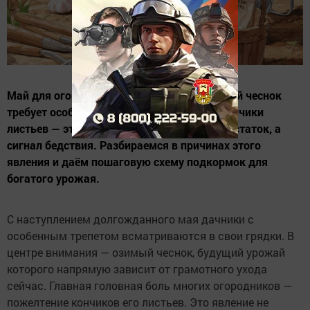
Май для огородника — время, когда озимый чеснок
требует особого внимания. Желтеющие кончики
листьев — это не просто эстетический недостаток, а
сигнал бедствия. Разбираемся в причинах этого
явления и даём пошаговую схему подкормок для
богатого урожая.
С наступлением долгожданного мая дачники с
особенным трепетом всматриваются в свои грядки. В
центре внимания — озимый чеснок, будущий урожай
которого напрямую зависит от грамотного ухода
сейчас. Главная головная боль многих огородников —
пожелтение кончиков его листьев. Это явление не