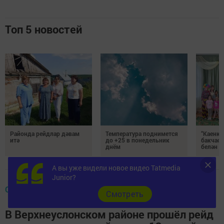
Топ 5 новостей
Районда рейдлар дәвам
Температура поднимется
“Каенка
итә
до +25 в понедельник
бакчасы
днём
белән б
А вы уже видели новое видео Tatmedia
Junior?
ОБЩЕСТВО
Cмотреть
В Верхнеуслонском районе прошёл рейд