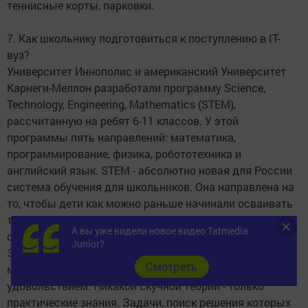
теннисные корты, парковки.
7. Как школьнику подготовиться к поступлению в IT-
вуз?
Университет Иннополис и американский Университет
Карнеги-Меллон разработали программу Science,
Technology, Engineering, Mathematics (STEM),
рассчитанную на ребят 6-11 классов. У этой
программы пять направлений: математика,
программирование, физика, робототехника и
английский язык. STEM - абсолютно новая для России
система обучения для школьников. Она направлена на
то, чтобы дети как можно раньше начинали осваивать
технические специальности и были готовы
А вы уже видели новое видео Tatmedia
откликнуться на запросы XXI века.
Junior?
Эта система обучения нацелена на то, чтобы школьник
Cмотреть
мог заниматься математикой и физикой с
удовольствием. Никакой скучной теории - только
практические знания. Задачи, поиск решения которых