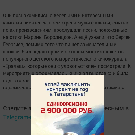
Они познакомились с весёлыми и интересными
книгами писателей, посмотрели мультфильмы, снятые
по их произведениям, прослушали песни, положенные
на стихи Марины Бородицкой. А ещё узнали, что Сергей
Георгиев, помимо того что пишет замечательные
книжки, был редактором и автором многих сюжетов
популярного детского юмористического киножурнала
«Ералаш», которые они с удовольствием посмотрели. К
мероприятию оформлялась книжная выставка и была
подготовлена электронная презентация с
одноимённым названием «Книга - лучший витамин!»
Следите за самым важным и интересным в
Telegram-канале
Татмедиа