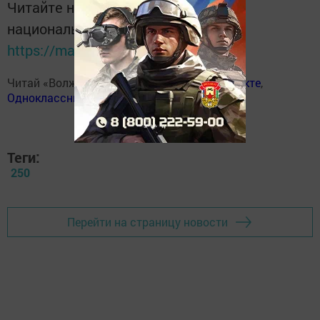
Читайте новости Татарстана в
национальном мессенджере MАХ:
https://max.ru/tatmedia
Читай «Волжскую новь» в
Телеграм
,
Вконтакте
,
Одноклассники
,
Дзен
Теги:
250
Перейти на страницу новости