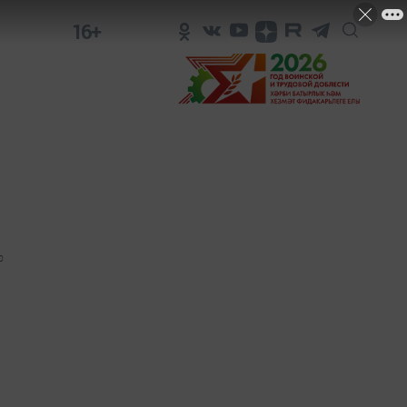
16+
0