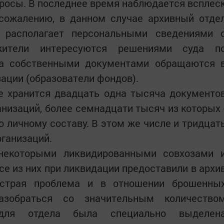
росы. В последнее время наблюдается всплес
 сожалению, в данном случае архивный отде
е располагает персональными сведениями 
жители интересуются решениями суда п
за собственными документами обращаются 
зации (образователи фондов).
е хранится двадцать одна тысяча документо
анизаций, более семнадцати тысяч из которых 
о личному составу. В этом же числе и тридцат
ганизаций.
некоторыми ликвидированными совхозами 
се из них при ликвидации предоставили в архи
острая проблема и в отношении брошенны
азобраться со значительным количество
 для отдела была специально выделен