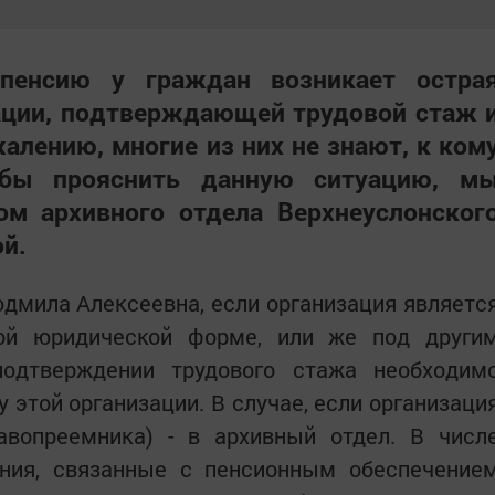
пенсию у граждан возникает остра
ации, подтверждающей трудовой стаж 
жалению, многие из них не знают, к ком
обы прояснить данную ситуацию, м
ом архивного отдела Верхнеуслонског
й.
дмила Алексеевна, если организация являетс
ой юридической форме, или же под други
подтверждении трудового стажа необходим
 этой организации. В случае, если организаци
авопреемника) - в архивный отдел. В числ
ния, связанные с пенсионным обеспечение