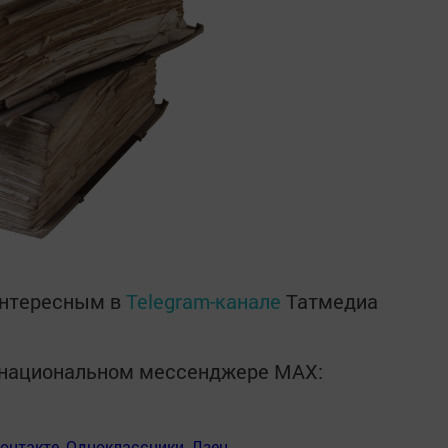
интересным в
Telegram-канале
Татмедиа
в национальном мессенджере MАХ:
онтакте
,
Одноклассники
,
Дзен