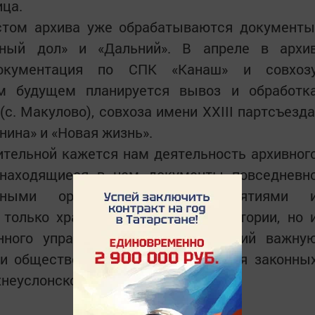
ица.
том архива уже обрабатываются документы
сный дол» и «Дальний». В апреле в архи
документация по СПК «Канаш» и совхоз
м будущем планируется вывоз и обработк
с. Макулово), совхоза имени XXIII партсъезда
нина» и «Новая жизнь».
ительной кажется нам деятельность архивног
 находящиеся в нем документы повседневн
енными организациями, предприятиями 
 только хранилище документов истории, но 
нного управления, предоставляющий важну
и общественности для обеспечения законны
хнеуслонского района.