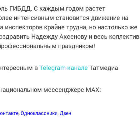
оль ГИБДД. С каждым годом растет
более интенсивным становится движение на
та инспекторов крайне трудна, но настолько же
поздравить Надежду Аксенову и весь коллектив
 профессиональным праздником!
интересным в
Telegram-канале
Татмедиа
в национальном мессенджере MАХ:
онтакте
,
Одноклассники
,
Дзен