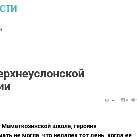
ОСТИ
и
ерхнеуслонской
ии
1403
0
в Маматкозинской школе, героиня
ать не могла, что недалек тот день, когда ее