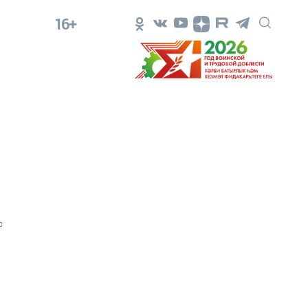
16+
0