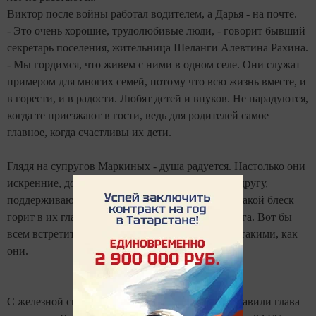
Виктор после войны работал водителем, а Дарья - на почте.
- Это очень хорошие, трудолюбивые люди, - говорит бывший
секретарь поселения, жительница Шеланги Алевтина Рахина.
- Мы гордимся, что живем с ними в одном селе. Они служат
примером для многих семей, потому что всю жизнь вместе, и
в горести, и в радости. Любят детей и внуков. Не нарадуются,
когда те приезжают в гости, ведь для родителей самое
главное, когда счастливы их дети.
Глядя на супругов Маркиных - душа радуется. Настолько они
искренние, добрые и любящие. Помогают друг другу,
поддерживают, ни на минуту не расстаются. А какой блеск
горит в их глазах, когда они смотрят друг на друга. Вот бы
всем встретить такую старость, всем оставаться такими, как
они.
С железной свадьбой супругов Маркиных поздравили глава