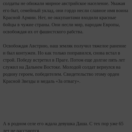
солдаты не обижали мирное австрийское население. Уважая
его быт, семейный уклад, они гордо несли славное имя воина
Красной Армии. Нет, не оккупантами входили красные
бойцы в чужие страны. Они несли мир, народам Европы,
освобождая их от фашистского рабства.
Освобождая Австрию, наш земляк получил тяжелое ранение
и был контужен. Но как только поправился, снова встал в
строй. Победу встретил в Праге. Потом еще долгие пять лет
служил на Дальнем Востоке. Молодой солдат вернулся на
родину героем, победителем. Свидетельство этому орден
Красной Звезды и медаль «За отвагу».
А в родном селе его ждала девушка Даша. С тех пор уже 65
лет не расстаются.