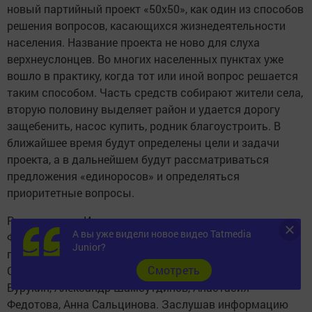
новый партийный проект «50х50», как один из способов
решения вопросов, касающихся жизнедеятельности
населения. Название проекта не ново для слуха
верхнеуслонцев. Во многих населенных пунктах уже
вошло в практику, когда тот или иной вопрос решается
таким способом. Часть средств собирают жители села,
вторую половину выделяет район и удается дорогу
защебенить, насос купить, родник благоустроить. В
ближайшее время будут определены цели и задачи
проекта, а в дальнейшем будут рассматриваться
предложения «единоросов» и определяться
приоритетные вопросы.
Руководитель Исполкома местного отделения партии
А вы уже видели новое видео Tatmedia
Фарида Янтыкова вынесла на обсуждение членов
Junior?
политсовета кандидатуры 10 будущих членов партии.
Cмотреть
Среди них Роберт Авхадиев, Николай Бурдин, Сергей
Бурукин, Александр Шамсутдинов, Анастасия
Федотова, Анна Сальцинова. Заслушав информацию