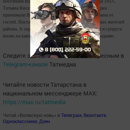
поселения Валерий Майоров и специалист отдела ЗАГС
Татьяна Киселева. Теплые слова, памятные подарки
принимали Виктор Семенович и Дарья Михайловна от
гостей. Поставили свои подписи в Книге почетных жителей
района. А скрепил их любовь железный поцелуй и супруги
вновь на какое-то время почувствовали себя молодыми.
Следите за самым важным и интересным в
Telegram-канале
Татмедиа
Читайте новости Татарстана в
национальном мессенджере MАХ:
https://max.ru/tatmedia
Читай «Волжскую новь» в
Телеграм
,
Вконтакте
,
Одноклассники
,
Дзен