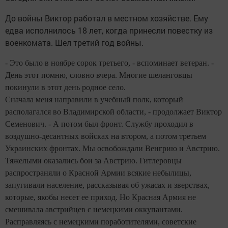
До войны Виктор работал в местном хозяйстве. Ему
едва исполнилось 18 лет, когда принесли повестку из
военкомата. Шел третий год войны.
- Это было в ноябре сорок третьего, - вспоминает ветеран. -
День этот помню, словно вчера. Многие шеланговцы
покинули в этот день родное село.
Сначала меня направили в учебный полк, который
располагался во Владимирской области, - продолжает Виктор
Семенович. - А потом был фронт. Службу проходил в
воздушно-десантных войсках на втором, а потом третьем
Украинских фронтах. Мы освобождали Венгрию и Австрию.
Тяжелыми оказались бои за Австрию. Гитлеровцы
распространяли о Красной Армии всякие небылицы,
запугивали население, рассказывая об ужасах и зверствах,
которые, якобы несет ее приход. Но Красная Армия не
смешивала австрийцев с немецкими оккупантами.
Расправляясь с немецкими поработителями, советские