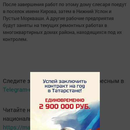
После завершения работ по этому дому слесаря поедут
в поселок имени Кирова, затем в Нижний Услон и
Пустые Моркваши. А другие рабочие предприятия
будут заняты на текущих ремонтных работах в
многоквартирных домах района, находящихся под их
контролем.
Следите за самым важным и интересным в
Telegram-канале
Татмедиа
Читайте новости Татарстана в
национальном мессенджере MАХ:
https://max.ru/tatmedia