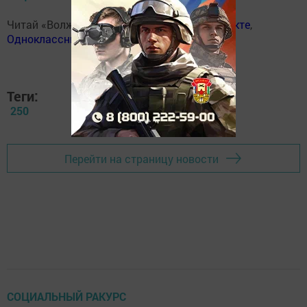
Читай «Волжскую новь» в
Телеграм
,
Вконтакте
,
Одноклассники
,
Дзен
Теги:
250
Перейти на страницу новости
СОЦИАЛЬНЫЙ РАКУРС