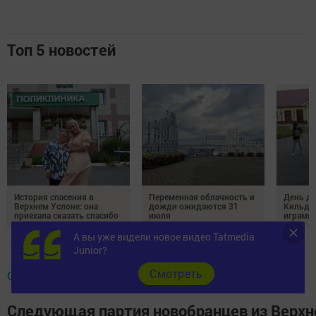
Топ 5 новостей
История спасения в
Переменная облачность и
День д
Верхнем Услоне: она
дожди ожидаются 31
Кильде
приехала сказать спасибо
июля
играми 
А вы уже видели новое видео Tatmedia
Junior?
Cмотреть
СОЦИАЛЬНЫЙ РАКУРС
Следующая партия новобранцев из Верхне