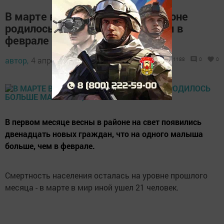
В марте в Верхнеуслонском районе
родилось больше малышей, чем в
феврале
автор,
4 апреля 2013 - 09:14
1188
0
0
В первом месяце весны в районе на свет появились
двенадцать новых граждан, что на одного малыша
больше, чем в феврале.
Смертность населения осталась на уровне прошлого
месяца - в марте в мир иной ушел 21 человек.