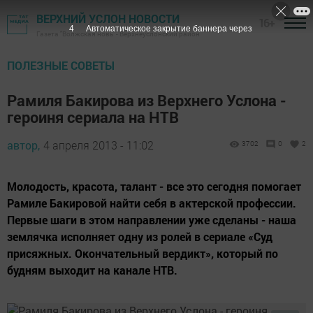
ВЕРХНИЙ УСЛОН НОВОСТИ
16+
3
Автоматическое закрытие баннера через
Газета "Волжская новь" - Верхнеуслонский район
ПОЛЕЗНЫЕ СОВЕТЫ
Рамиля Бакирова из Верхнего Услона -
героиня сериала на НТВ
автор,
4 апреля 2013 - 11:02
3702
0
2
Молодость, красота, талант - все это сегодня помогает
Рамиле Бакировой найти себя в актерской профессии.
Первые шаги в этом направлении уже сделаны - наша
землячка исполняет одну из ролей в сериале «Суд
присяжных. Окончательный вердикт», который по
будням выходит на канале НТВ.