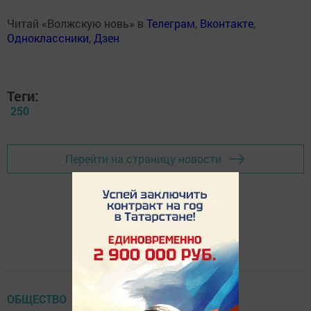
Читай «Волжскую новь» в
Телеграм
,
Вконтакте
,
Одноклассники
,
Дзен
Теги:
250
Перейти на страницу новости
ОБЩЕСТВО