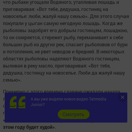
что рыбаки угощали Водяного, утапливая лошадь и
приговаривая: «Вот тебе, дедушка, гостинец на
новоселье: люби, жалуй нашу семью». Для этого случая
покупали у цыган самую негодную лошадь. Когда же
рыболовы задобрят его добрым гостинцем, лошадкою,
то он смиряется, стережет рыбу, переманивает к себе
больших рыб из других рек, спасает рыболовов от бури
и потопления, не рвет неводов и бредней. В некоторых
областях рыболовы наделяют Водяного гостинцем,
выливая в реку масло, приговаривая: «Вот тебе,
дедушка, гостинцу на новоселье. Люби да жалуй нашу
семью».
Примерно с этого времени славяне ожидали начала
ледохода и разлива рек. По этому поводу
А вы уже видели новое видео Tatmedia
Junior?
существовала и примета: когда в этот день рыбаки
приносили Водяному корм, то обязательно примечали:
Cмотреть
«Если лёд в этот день не тронется, то и рыбный лов в
этом году будет худой»
.