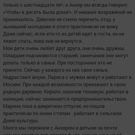
только с шестнадцати лет, и Анзор им всегда говорил:
«Чтобы в десять была дома!». И никаких возражений не
принималось. Девочки не смели перечить отцу, у
нынешней молодежи я этого практически не вижу.
Даже сейчас, если кто-то из детей идет в гости, он не
ляжет спать, пока они не вернутся.
Мои дети очень любят друг друга, они очень дружны.
Младшие подчиняются старшей, замечания они могут
делать только в семье. При посторонних это не
принято. Сейчас у каждого из них своя семья,
подрастают внуки. Лариса с мужем живут и работают в
Москве. При каждой возможности приезжают в свою
родную деревню. Кирилл, окончив техникум, работал в
милиции, сейчас занимается предпринимательством.
Марина пока в декретном отпуске, но пошла
практически по моим стопам - работает в сельском
Доме культуры.
Много мы пережили с Анзором и детьми за почти
четыре десятка лет, тяжело было, горько, но я ни об