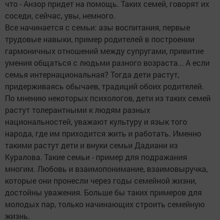
что - Анзор придет на помощь. Таких семей, говорят их
соседи, сейчас, увы, немного.
Все начинается с семьи: азы воспитания, первые
трудовые навыки, пример родителей в построении
гармоничных отношений между супругами, привитие
умения общаться с людьми разного возраста... А если
семья интернациональная? Тогда дети растут,
придерживаясь обычаев, традиций обоих родителей.
По мнению некоторых психологов, дети из таких семей
растут толерантными к людям разных
национальностей, уважают культуру и язык того
народа, где им приходится жить и работать. Именно
такими растут дети и внуки семьи Дадиани из
Куралова. Такие семьи - пример для подражания
многим. Любовь и взаимопонимание, взаимовыручка,
которые они пронесли через годы семейной жизни,
достойны уважения. Больше бы таких примеров для
молодых пар, только начинающих строить семейную
жизнь.