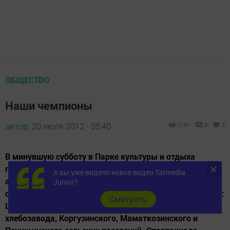
ОБЩЕСТВО
Наши чемпионы
автор,
20 июля 2012 - 05:40
1151
0
0
В минувшую субботу в Парке культуры и отдыха
прошла вторая районная Спартакиада по легкой
А вы уже видели новое видео Tatmedia
атлетике среди организаций и сельских поселений. В
Junior?
спортивных состязаниях приняли участие семь команд:
Cмотреть
ЦРБ, социальной защиты, исполнительного комитета,
хлебозавода, Коргузинского, Маматкозинского и