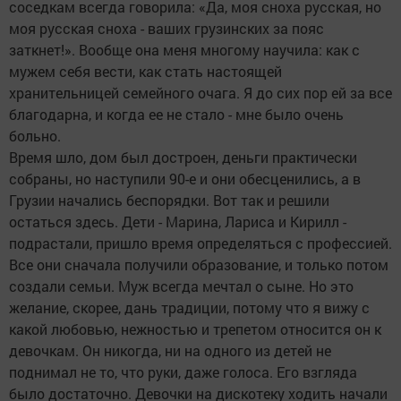
соседкам всегда говорила: «Да, моя сноха русская, но
моя русская сноха - ваших грузинских за пояс
заткнет!». Вообще она меня многому научила: как с
мужем себя вести, как стать настоящей
хранительницей семейного очага. Я до сих пор ей за все
благодарна, и когда ее не стало - мне было очень
больно.
Время шло, дом был достроен, деньги практически
собраны, но наступили 90-е и они обесценились, а в
Грузии начались беспорядки. Вот так и решили
остаться здесь. Дети - Марина, Лариса и Кирилл -
подрастали, пришло время определяться с профессией.
Все они сначала получили образование, и только потом
создали семьи. Муж всегда мечтал о сыне. Но это
желание, скорее, дань традиции, потому что я вижу с
какой любовью, нежностью и трепетом относится он к
девочкам. Он никогда, ни на одного из детей не
поднимал не то, что руки, даже голоса. Его взгляда
было достаточно. Девочки на дискотеку ходить начали