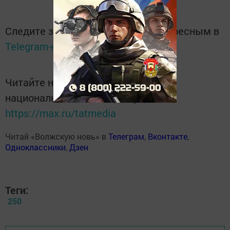
Следите за самым важным и интересным в
Telegram-канале
Татмедиа
Читайте новости Татарстана в
национальном мессенджере MАХ:
https://max.ru/tatmedia
Читай «Волжскую новь» в
Телеграм
,
Вконтакте
,
Одноклассники
,
Дзен
Теги:
250