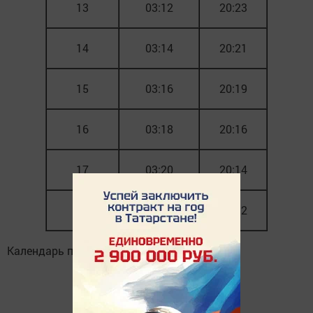
13
03:12
20:23
14
03:14
20:21
15
03:16
20:19
16
03:18
20:16
17
03:20
20:14
18
03:22
20:12
Календарь подготовлен ДУМ РТ для Казани