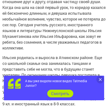
отношение друг к другу, отдавая частицу своей души.
Когда она шла на свой первый урок, то коридор казался
ей бесконечно длинным, и девушка испытывала
необычайное волнение, чувство, которое не потеряла до
сих пор. Сегодня учитель русского, иностранного
языков и литературы Нижнеуслонской школы Ильсия
Мухаметзянова или Ильсия Ильфаровна, как зовут ее
ребята, без сомнения, в числе уважаемых педагогов в
коллективе.
Ильсия родилась и выросла в Атнинском районе. Еще
со школьной скамьи она занималась танцами и
представить себе не могла, что в будущем станет
учителем. По окончании школы девушка поступила в
Казанский Федеральный Университет на факультет
А вы уже видели новое видео Tatmedia
Junior?
русской филологии. После успешного окончания
Университета ее направили в наш район. Моя
Cмотреть
собеседница преподает русский язык и литературу в 6 -
9 кл. и иностранный язык в 8-9 классах.