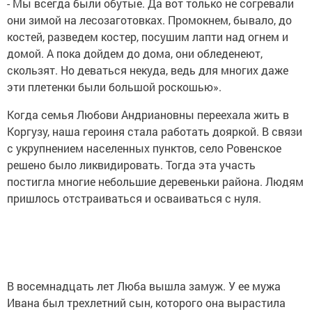
- Мы всегда были обутые. Да вот только не согревали
они зимой на лесозаготовках. Промокнем, бывало, до
костей, разведем костер, посушим лапти над огнем и
домой. А пока дойдем до дома, они обледенеют,
скользят. Но деваться некуда, ведь для многих даже
эти плетенки были большой роскошью».
Когда семья Любови Андриановны переехала жить в
Коргузу, наша героиня стала работать дояркой. В связи
с укрупнением населенных пунктов, село Ровенское
решено было ликвидировать. Тогда эта участь
постигла многие небольшие деревеньки района. Людям
пришлось отстраиваться и осваиваться с нуля.
В восемнадцать лет Люба вышла замуж. У ее мужа
Ивана был трехлетний сын, которого она вырастила