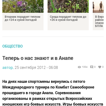
Вторник порадует теплом
Среда порадует теплом до
В Верх
до +24 и сухой погодой
+26 и сухой погодой
районе 
опаснос
БПЛА
ОБЩЕСТВО
Теперь о нас знают и в Анапе
автор,
25 сентября 2012 - 06:08
1004
0
0
На днях наши спортсмены вернулись с пятого
Международного турнира по Комбат Самообороне
прошедшего в городе Анапа. Соревнования
организованы в рамках открытых Всероссийских
юношеских игр боевых искусств. Игры боевых искусств