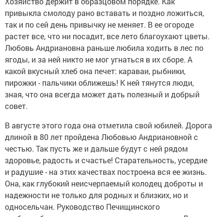
Хозяйство держит в образцовом порядке. Как
привыкла смолоду рано вставать и поздно ложиться,
так и по сей день привычку не меняет. В ее огороде
растет все, что ни посадит, все лето благоухают цветы.
Любовь Андриановна раньше любила ходить в лес по
ягоды, и за ней никто не мог угнаться в их сборе. А
какой вкусный хлеб она печет: караваи, рыбники,
пирожки - пальчики оближешь! К ней тянутся люди,
зная, что она всегда может дать полезный и добрый
совет.
В августе этого года она отметила свой юбилей. Дорога
длиной в 80 лет пройдена Любовью Андриановной с
честью. Так пусть же и дальше будут с ней рядом
здоровье, радость и счастье! Старательность, усердие
и радушие - на этих качествах построена вся ее жизнь.
Она, как глубокий неисчерпаемый колодец доброты и
надежности не только для родных и близких, но и
односельчан. Руководство Печищинского