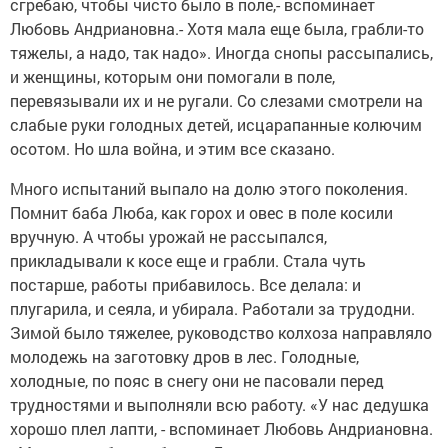
сгребаю, чтобы чисто было в поле,- вспоминает
Любовь Андриановна.- Хотя мала еще была, грабли-то
тяжелы, а надо, так надо». Иногда снопы рассыпались,
и женщины, которым они помогали в поле,
перевязывали их и не ругали. Со слезами смотрели на
слабые руки голодных детей, исцарапанные колючим
осотом. Но шла война, и этим все сказано.
Много испытаний выпало на долю этого поколения.
Помнит баба Люба, как горох и овес в поле косили
вручную. А чтобы урожай не рассыпался,
прикладывали к косе еще и грабли. Стала чуть
постарше, работы прибавилось. Все делала: и
плугарила, и сеяла, и убирала. Работали за трудодни.
Зимой было тяжелее, руководство колхоза направляло
молодежь на заготовку дров в лес. Голодные,
холодные, по пояс в снегу они не пасовали перед
трудностями и выполняли всю работу. «У нас дедушка
хорошо плел лапти, - вспоминает Любовь Андриановна.