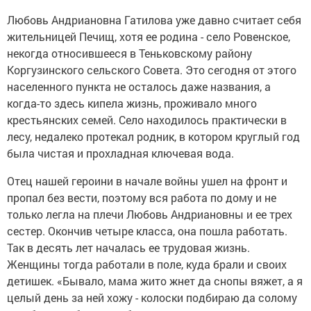
Любовь Андриановна Гатилова уже давно считает себя
жительницей Печищ, хотя ее родина - село Ровенское,
некогда относившееся в Теньковскому району
Коргузинского сельского Совета. Это сегодня от этого
населенного пункта не осталось даже названия, а
когда-то здесь кипела жизнь, проживало много
крестьянских семей. Село находилось практически в
лесу, недалеко протекал родник, в котором круглый год
была чистая и прохладная ключевая вода.
Отец нашей героини в начале войны ушел на фронт и
пропал без вести, поэтому вся работа по дому и не
только легла на плечи Любовь Андриановны и ее трех
сестер. Окончив четыре класса, она пошла работать.
Так в десять лет началась ее трудовая жизнь.
Женщины тогда работали в поле, куда брали и своих
детишек. «Бывало, мама жито жнет да снопы вяжет, а я
целый день за ней хожу - колоски подбираю да солому