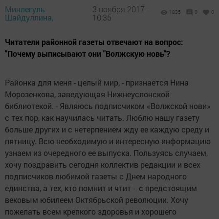
Минлегуль
3 ноября 2017 -
1835
0
0
Шайдуллина,
10:35
Читатели районной газеты отвечают на вопрос:
"Почему выписывают они "Волжскую новь"?
Районка для меня - целый мир, - признается Нина
Морозенкова, заведующая Нижнеуслонской
библиотекой. - Являюсь подписчиком «Волжской нови»
с тех пор, как научилась читать. Люблю нашу газету
больше других и с нетерпением жду ее каждую среду и
пятницу. Всю необходимую и интересную информацию
узнаем из очередного ее выпуска. Пользуясь случаем,
хочу поздравить сегодня коллектив редакции и всех
подписчиков любимой газеты с Днем народного
единства, а тех, кто помнит и чтит - с предстоящим
вековым юбилеем Октябрьской революции. Хочу
пожелать всем крепкого здоровья и хорошего