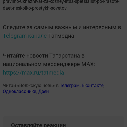
pravilno-ukhazhivat-za-kozhey-litsa-spetsialist-po-krasote-
daet-neskolko-prostykh-sovetov
Следите за самым важным и интересным в
Telegram-канале
Татмедиа
Читайте новости Татарстана в
национальном мессенджере MАХ:
https://max.ru/tatmedia
Читай «Волжскую новь» в
Телеграм
,
Вконтакте
,
Одноклассники
,
Дзен
Оставляйте реакции