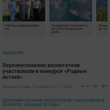
Районда рейдлар дәвам
Температура поднимется
Вторник
итә
до +25 в понедельник
до +24 
днём
ОБЩЕСТВО
Верхнеуслонские воспитатели
участвовали в конкурсе «Родные
истоки»
Евгения Агеева,
3 ноября 2017 - 10:39
2483
0
0