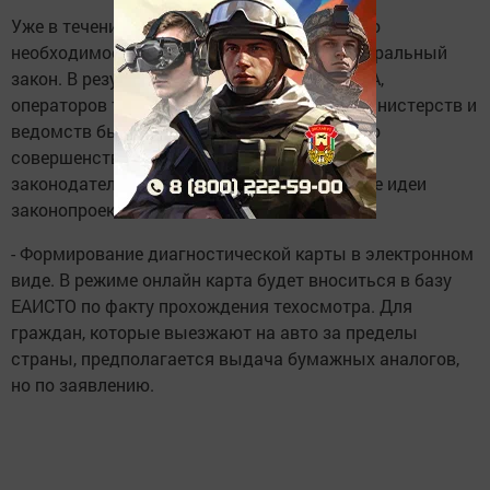
Уже в течение четырех лет идут дискуссии о
необходимости внесения изменений в федеральный
закон. В результате совместной работы РСА,
операторов техосмотра, представителей министерств и
ведомств был подготовлен законопроект по
совершенствованию существующего
законодательства. Каковы принципиальные идеи
законопроекта?
- Формирование диагностической карты в электронном
виде. В режиме онлайн карта будет вноситься в базу
ЕАИСТО по факту прохождения техосмотра. Для
граждан, которые выезжают на авто за пределы
страны, предполагается выдача бумажных аналогов,
но по заявлению.