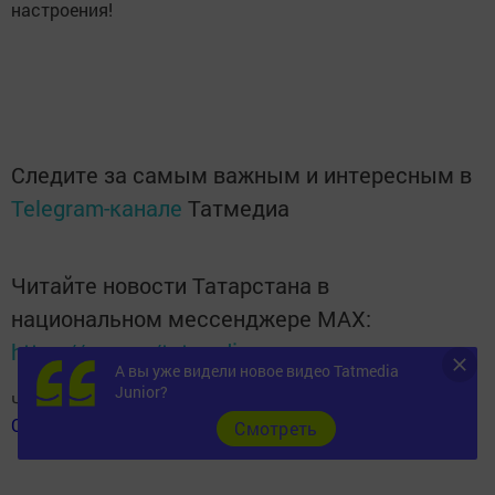
настроения!
Следите за самым важным и интересным в
Telegram-канале
Татмедиа
Читайте новости Татарстана в
национальном мессенджере MАХ:
https://max.ru/tatmedia
А вы уже видели новое видео Tatmedia
Junior?
Читай «Волжскую новь» в
Телеграм
,
Вконтакте
,
Одноклассники
,
Дзен
Cмотреть