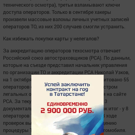
технического осмотра), третьи взламывают ключи
доступа операторов. Только в сентябре хакеры
произвели массовые взломы личных учетных записей
операторов ТО, из них 200 случаев смогли устранить.
Как избежать покупки карты у нелегалов?
За аккредитацию операторов техосмотра отвечает
Российский союз автостраховщиков (РСА). По данным,
которые на съезде представил начальник управления
по организации ТО и аккредитации РСА Николай Узков,
на 1 октября 2017 года в Татарстане аккредитовано 55
операторов со 109 пунктами осмотра. С реестром
легальных операторов можно ознакомиться на сайте
РСА. За текущий год по РТ были проведены 3
документальные и 4 выездные проверки. Как итог - у 8
операторов ТО аттестат был аннулирован. В ходе
проверок выявляются нарушения по проведению
процедуры ТО, выдаче карт без осмотра автомобиля.