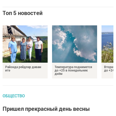
Топ 5 новостей
Районда рейдлар дәвам
Температура поднимется
Вторник
итә
до +25 в понедельник
до +24 
днём
ОБЩЕСТВО
Пришел прекрасный день весны