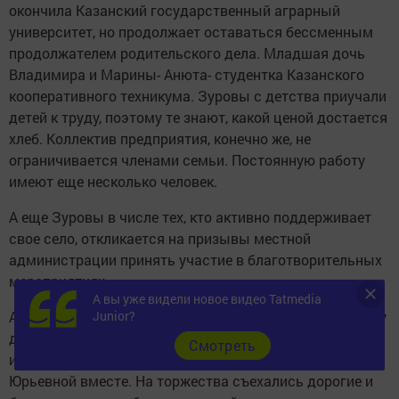
окончила Казанский государственный аграрный
университет, но продолжает оставаться бессменным
продолжателем родительского дела. Младшая дочь
Владимира и Марины- Анюта- студентка Казанского
кооперативного техникума. Зуровы с детства приучали
детей к труду, поэтому те знают, какой ценой достается
хлеб. Коллектив предприятия, конечно же, не
ограничивается членами семьи. Постоянную работу
имеют еще несколько человек.
А еще Зуровы в числе тех, кто активно поддерживает
свое село, откликается на призывы местной
администрации принять участие в благотворительных
мероприятиях.
А вы уже видели новое видео Tatmedia
А не так давно семья предприниматели отметила сразу
Junior?
два юбилея. Главе семьи Владимиру Васильевичу
Cмотреть
исполнилось 55 лет и 25 лет, как они с Мариной
Юрьевной вместе. На торжества съехались дорогие и