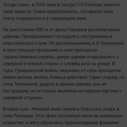
Татарстана»: в XVIII веке в театре П.П.Есипова имелся
свой оркестр. Смею предположить, что крепостной
театр сохранился и в следующем веке.
На расстоянии 500 м от дома Геркенов располагалась
церковь Преображения Господнего, построенная в
классическом стиле. По воспоминаниям А.И.Тимохиной,
в престольные праздники в селе проходили
торжественные службы, двери церкви открывались с
северной и южной сторон, и служба шла на улице. В
годы Гражданской войны недалеко от села проходила
линия окопов, велись боевые действия. Один снаряд, со
слов Тимохиной, ударил в здание церкви, она не
пострадала, но осталась выбоина на первом портике с
северной стороны.
Второй сын - Николай имел земли в Спасском уезде, в
селе Ромадан. Этот факт натолкнул меня на маленькое
открытие: я могу объяснить происхождение фамилии