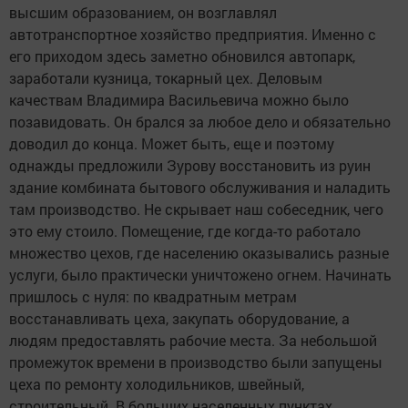
высшим образованием, он возглавлял
автотранспортное хозяйство предприятия. Именно с
его приходом здесь заметно обновился автопарк,
заработали кузница, токарный цех. Деловым
качествам Владимира Васильевича можно было
позавидовать. Он брался за любое дело и обязательно
доводил до конца. Может быть, еще и поэтому
однажды предложили Зурову восстановить из руин
здание комбината бытового обслуживания и наладить
там производство. Не скрывает наш собеседник, чего
это ему стоило.
Помещение, где когда-то работало
множество цехов, где населению оказывались разные
услуги, было практически уничтожено огнем. Начинать
пришлось с нуля: по квадратным метрам
восстанавливать цеха, закупать оборудование, а
людям предоставлять рабочие места. За небольшой
промежуток времени в производство были запущены
цеха по ремонту холодильников, швейный,
строительный. В больших населенных пунктах