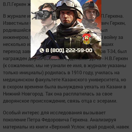
В.П.Геркен жил там.
В журнале имеются сведения о потомках В.П.Геркена.
Известным был его сын - Игорь Владимирович Геркен,
родившийся в 1903 году. Он жил на Урале, был
инженером, всю жизнь отдал «Уралмашу». В войну за
несколько изобретений, значительно ускоривших
переход заводов на массовый выпуск танков Т-34, был
награжден двумя боевыми орденами. Дочь - Н.В.Геркен
(к сожалению, мы не узнали ее имя, в журнале указаны
только инициалы) родилась в 1910 году, училась на
медицинском факультете Казанского университета, но
в скором времени была вынуждена уехать из Казани в
Нижний Новгород. Так она расплатилась за свое
дворянское происхождение, связь отца с эсерами.
Особый интерес для исследования вызывает
поколение Петра Федоровича Геркена. Анализируя
материалы из книги «Верхний Услон: край родной, навек