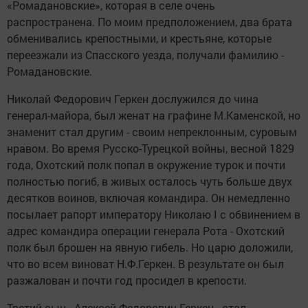
«Ромадановские», которая в селе очень
распространена. По моим предположением, два брата
обменивались крепостными, и крестьяне, которые
переезжали из Спасского уезда, получали фамилию -
Ромадановские.
Николай Федорович Геркен дослужился до чина
генерал-майора, был женат на графине М.Каменской, но
знаменит стал другим - своим непреклонным, суровым
нравом. Во время Русско-Турецкой войны, весной 1829
года, Охотский полк попал в окружение турок и почти
полностью погиб, в живых осталось чуть больше двух
десятков воинов, включая командира. Он немедленно
посылает рапорт императору Николаю I с обвинением в
адрес командира операции генерала Рота - Охотский
полк был брошен на явную гибель. Но царю доложили,
что во всем виноват Н.Ф.Геркен. В результате он был
разжалован и почти год просидел в крепости.
Третий сын - Алексей Федорович Геркен - стал