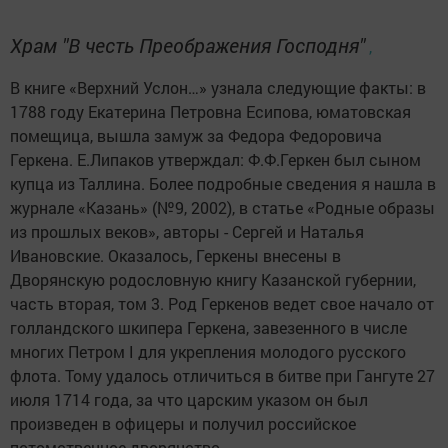
Храм "В честь Преображения Господня"
,
В книге «Верхний Услон…» узнала следующие факты: в
1788 году Екатерина Петровна Есипова, юматовская
помещица, вышла замуж за Федора Федоровича
Геркена. Е.Липаков утверждал: Ф.Ф.Геркен был сыном
купца из Таллина. Более подробные сведения я нашла в
журнале «Казань» (№9, 2002), в статье «Родные образы
из прошлых веков», авторы - Сергей и Наталья
Ивановские. Оказалось, Геркены внесены в
Дворянскую родословную книгу Казанской губернии,
часть вторая, том 3. Род Геркенов ведет свое начало от
голландского шкипера Геркена, завезенного в числе
многих Петром I для укрепления молодого русского
флота. Тому удалось отличиться в битве при Гангуте 27
июля 1714 года, за что царским указом он был
произведен в офицеры и получил российское
потомственное дворянство.