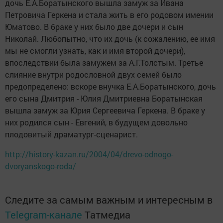
дочь Е.А.Боратынского вышла замуж за Ивана
Петровича Геркена и стала жить в его родовом имении
Юматово. В браке у них было две дочери и сын
Николай. Любопытно, что их дочь (к сожалению, ее имя
мы не смогли узнать, как и имя второй дочери),
впоследствии была замужем за А.Г.Толстым. Третье
слияние внутри родословной двух семей было
предопределено: вскоре внучка Е.А.Боратынского, дочь
его сына Дмитрия - Юлия Дмитриевна Боратынская
вышла замуж за Юрия Сергеевича Геркена. В браке у
них родился сын - Евгений, в будущем довольно
плодовитый драматург-сценарист.
http://history-kazan.ru/2004/04/drevo-odnogo-
dvoryanskogo-roda/
Следите за самым важным и интересным в
Telegram-канале
Татмедиа