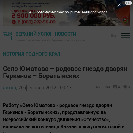
3
Автоматическое закрытие баннера через
ВЕРХНИЙ УСЛОН НОВОСТИ
16+
Газета "Волжская новь" - Верхнеуслонский район
ИСТОРИЯ РОДНОГО КРАЯ
Село Юматово – родовое гнездо дворян
Геркенов – Боратынских
автор,
20 февраля 2012 - 09:43
13303
0
6
Работу «Село Юматово - родовое гнездо дворян
Геркенов - Боратынских», представленную на
Всероссийский конкурс движения «Отечество»,
написала не жительница Казани, к услугам которой и