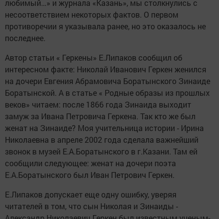
любимый…» и журнала «Казань», мы столкнулись с
несоответствием некоторых фактов. О первом
противоречии я указывала ранее, но это оказалось не
последнее.
Автор статьи « Геркены» Е.Липаков сообщил об
интересном факте: Николай Иванович Геркен женился
на дочери Евгения Абрамовича Боратынского Зинаиде
Боратынской. А в статье « Родные образы из прошлых
веков» читаем: после 1866 года Зинаида выходит
замуж за Ивана Петровича Геркена. Так кто же был
женат на Зинаиде? Моя учительница истории - Ирина
Николаевна в апреле 2002 года сделала важнейший
звонок в музей Е.А.Боратынского в г.Казани. Там ей
сообщили следующее: женат на дочери поэта
Е.А.Боратынского был Иван Петрович Геркен.
Е.Липаков допускает еще одну ошибку, уверяя
читателей в том, что сын Николая и Зинаиды -
Александр Николаевич Геркен был известным ученым-