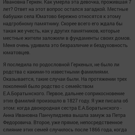
Ивановна Геркен. Как умерла эта девочка, прожившая 7
лет? Ответ на этот вопрос остался загадкой. Местные
бабушки села Юматово бережно относятся к этому
надгробному памятнику. Скорее всего его ждала бы
такая же учесть, как у других памятников, которые
местные жители заложили в фундаменты своих домов.
Меня очень удивила это безразличие и бездуховность
юматовцев.
Я последила по родословной Геркеных, не было ли
родства с какими-то известными фамилиями.
Оказывается, такие случаи были. На протяжении трех
поколений было родство с семейством
Е.А.Боратынского. Первое, дальнее соприкосновение
этих фамилий произошло в 1827 году. Я уже писала об
этом: когда двоюродная сестра Е.А.Боратынского -
Анна Ивановна Панчулидзева вышла замуж за Петра
Федоровича. Второе, уже прямое, непосредственное
слияние этих семей случилось после 1866 года, когда