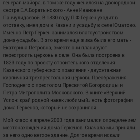
генерал-майора, в том же году женился на двоюродной
сестре Е.А.Боратынского - Анне Ивановне
Панчулидзевой. В 1830 году П.Ф.Геркен уходит в
отставку, имея дом в Казани и усадьбу в селе Юматово.
Именно Петр Геркен занимался благоустройством
дома-усадьбы. В это время еще жива была его мать -
Екатерина Петровна, вместе они планируют
перестроить церковь в селе. Она была построена в
1823 году по проекту строительного отделения
Казанского губернского правления - двухэтажная
кирпичная трехпрестольная церковь Преображения
Господнего с престолом Пресвятой Богородицы и
Петра Митрополита Московского. В книге «Верхний
Услон: край родной навек любимый» есть фотография
дома Геркенов, который не сохранился.
Мой класс в апреле 2003 года занимался определением
местонахождения дома Геркенов. Сначала мы приняли
за него одно ветхое здание. Долгое время искали