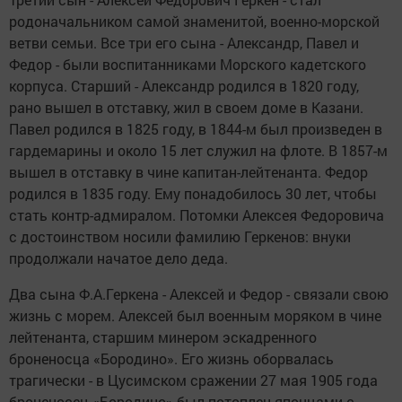
родоначальником самой знаменитой, военно-морской
ветви семьи. Все три его сына - Александр, Павел и
Федор - были воспитанниками Морского кадетского
корпуса. Старший - Александр родился в 1820 году,
рано вышел в отставку, жил в своем доме в Казани.
Павел родился в 1825 году, в 1844-м был произведен в
гардемарины и около 15 лет служил на флоте. В 1857-м
вышел в отставку в чине капитан-лейтенанта. Федор
родился в 1835 году. Ему понадобилось 30 лет, чтобы
стать контр-адмиралом. Потомки Алексея Федоровича
с достоинством носили фамилию Геркенов: внуки
продолжали начатое дело деда.
Два сына Ф.А.Геркена - Алексей и Федор - связали свою
жизнь с морем. Алексей был военным моряком в чине
лейтенанта, старшим минером эскадренного
броненосца «Бородино». Его жизнь оборвалась
трагически - в Цусимском сражении 27 мая 1905 года
броненосец «Бородино» был потоплен японцами с