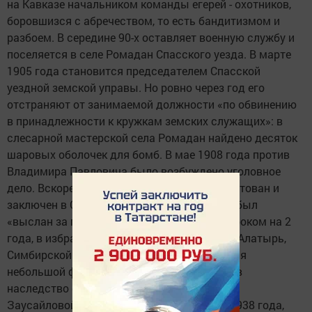
на Кавказе начальником команды егерей - охотников,
боровшизся с абречеством, то есть бандитизмом и
разбоем. В середине 90-х оставляет военную службу и
поселяется в селе Ромадан Спасского уезда. В марте
1905 года становится председателем Спасской
уездной земской управы. Но ровно через год его
отстраняют от занимаемой должности «по обвинению
в принадлежности к кружкам земских служащих»: в
слесарной мастерской села Ромадан найдено десяток
шаровых оболочек для бомб. В мае 1908 года против
Владимира Павловича было возбуждено уголовное
дело. Вскоре, в августе 1908-го, он был арестован и
заключен в Свияжскую тюрьму, а в ноябре был
«выслан за пределы Казанской губернии сроком на 2
года, в избранное им местожительство в г. Алатырь,
Симбирской губернии». Там у него находился
небольшой фанерный завод, доставшийся в
наследство его жене - Антонине Васильевне
Заусайловой. И почти до конца жизни, до 1938 года,