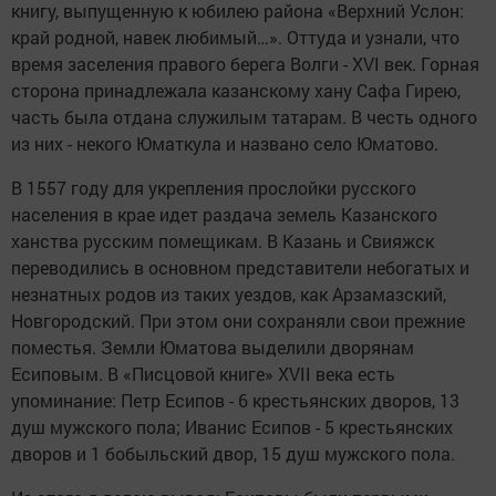
книгу, выпущенную к юбилею района «Верхний Услон:
край родной, навек любимый…». Оттуда и узнали, что
время заселения правого берега Волги - XVI век. Горная
сторона принадлежала казанскому хану Сафа Гирею,
часть была отдана служилым татарам. В честь одного
из них - некого Юматкула и названо село Юматово.
В 1557 году для укрепления прослойки русского
населения в крае идет раздача земель Казанского
ханства русским помещикам. В Казань и Свияжск
переводились в основном представители небогатых и
незнатных родов из таких уездов, как Арзамазский,
Новгородский. При этом они сохраняли свои прежние
поместья. Земли Юматова выделили дворянам
Есиповым. В «Писцовой книге» XVII века есть
упоминание: Петр Есипов - 6 крестьянских дворов, 13
душ мужского пола; Иванис Есипов - 5 крестьянских
дворов и 1 бобыльский двор, 15 душ мужского пола.