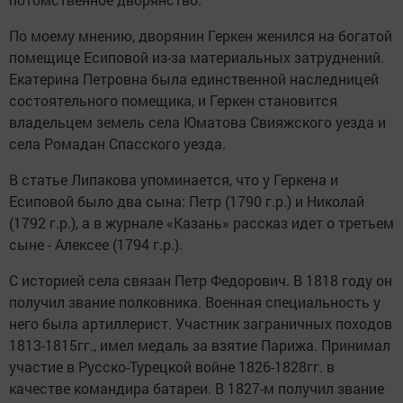
По моему мнению, дворянин Геркен женился на богатой
помещице Есиповой из-за материальных затруднений.
Екатерина Петровна была единственной наследницей
состоятельного помещика, и Геркен становится
владельцем земель села Юматова Свияжского уезда и
села Ромадан Спасского уезда.
В статье Липакова упоминается, что у Геркена и
Есиповой было два сына: Петр (1790 г.р.) и Николай
(1792 г.р.), а в журнале «Казань» рассказ идет о третьем
сыне - Алексее (1794 г.р.).
С историей села связан Петр Федорович. В 1818 году он
получил звание полковника. Военная специальность у
него была артиллерист. Участник заграничных походов
1813-1815гг., имел медаль за взятие Парижа. Принимал
участие в Русско-Турецкой войне 1826-1828гг. в
качестве командира батареи. В 1827-м получил звание