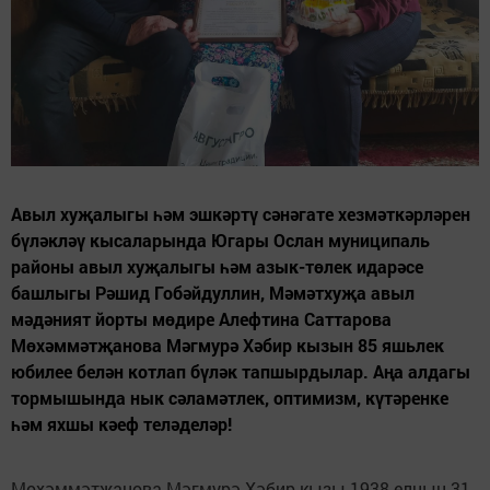
Авыл хуҗалыгы һәм эшкәртү сәнәгате хезмәткәрләрен
бүләкләү кысаларында Югары Ослан муниципаль
районы авыл хуҗалыгы һәм азык-төлек идарәсе
башлыгы Рәшид Гобәйдуллин, Мәмәтхуҗа авыл
мәдәният йорты мөдире Алефтина Саттарова
Мөхәммәтҗанова Мәгмурә Хәбир кызын 85 яшьлек
юбилее белән котлап бүләк тапшырдылар. Аңа алдагы
тормышында нык сәламәтлек, оптимизм, күтәренке
һәм яхшы кәеф теләделәр!
Мөхәммәтҗанова Мәгмурә Хәбир кызы 1938 елның 31