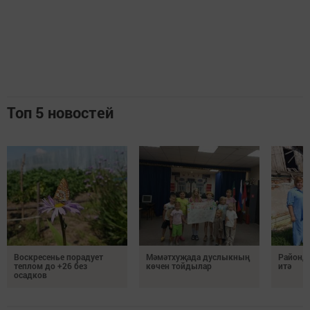
Топ 5 новостей
Воскресенье порадует
Мәмәтхуҗада дуслыкның
Районд
теплом до +26 без
көчен тойдылар
итә
осадков