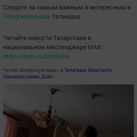
Следите за самым важным и интересным в
Telegram-канале
Татмедиа
Читайте новости Татарстана в
национальном мессенджере MАХ:
https://max.ru/tatmedia
Читай «Волжскую новь» в
Телеграм
,
Вконтакте
,
Одноклассники
,
Дзен