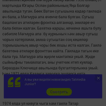
мартында Югары Ослан районының Яңа Болгар
авылында туган. Бөек Ватан сугышына кадәр гаиләдә
өч бала, ә Мәгмурә апа өченче бала булган. Сугыш
башлангач әтиләрен фронтка алганнар, әниләре өч
бала белән калган. Бәхеткә каршы, кечкенә яшьтә булу
сәбәпле Мәгмурә апа бу куркыныч һәм авыр сугыш
чорын хәтерләми, әмма сугыштан соң кешеләр
тормышының авыр чоры бик яхшы истә калган. Гаилә
бәхетенә әтиләре фронттан кайта. Гаиләдә тагын ике
бала туа. Мәгмурә апа җирле мәктәпкә укый. Җиде
сыйныфны тәмамлагач, аны учетчик итеп куялар.
Бераздан Ключище авылында бухгалтерлыкка укый.
Һәм 1971 елда Казанга заводка эшләргә китә.
А вы уже видели новое видео Tatmedia
Junior?
Cмотреть
1974 елда ул кияүгә чыга һәм гаилә Татар