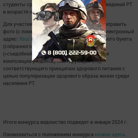
студенты средних специальных учебных заведений РТ
в возрасте от 12 до 18 лет.
Для участия в фотоконкурсе, необходимо направить
фото (с пометкой «Фотоконкурс/Букет» на электронный
адрес:
fbuz.konkurs@tatar.ru
) своего съедобного букета
(собранного по правилам food-флористики
(«съедобной» флористики), или эстетическая
композиция (поделка), имитирующая его),
соответствующего принципам здорового питания с
целью популяризации здорового образа жизни среди
населения РТ.
Итоги конкурса ведомство подведет в январе 2024 г.
Ознакомиться с положением конкурса
можно здесь.