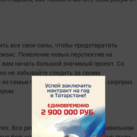
.
ить все свои силы, чтобы предотвратить
изис. Появление новых перспектив на
 вам начать большой значимый проект. Со
 но не забывайте следить за своим
о из семьи преподнест вам приятный сюрприз.
ером.
пех. Все решения будут приняты в правильном
жно больше дел, которые давно откладывали.