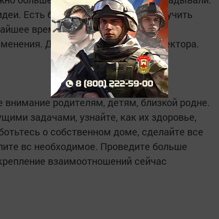
деи. Есть большая вероятность получить
айшее время. В личной жизни тоже
менения. Держитесь правильного вектора.
е внимание родителям, детям, близкой родне.
щими задачами, узнайте, как их здоровье,
ботьтесь о собственном доме, сделайте все
пите вс необходимое. Проведите больше
Укрепление взаимоотношений сейчас