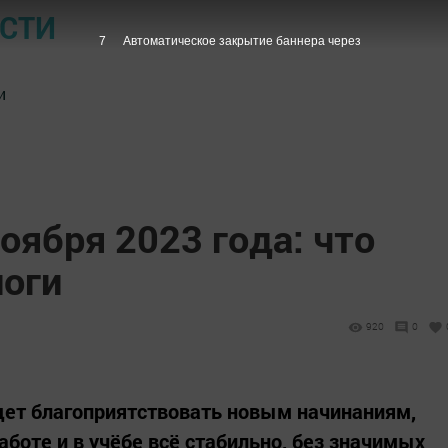
ОСТИ
7
Автоматическое закрытие баннера через
и
ноября 2023 года: что
оги
920
0
удет благоприятствовать новым начинаниям,
боте и в учёбе всё стабильно, без значимых