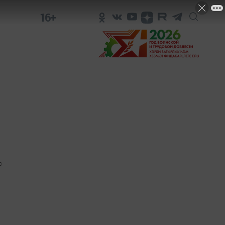
16+
0