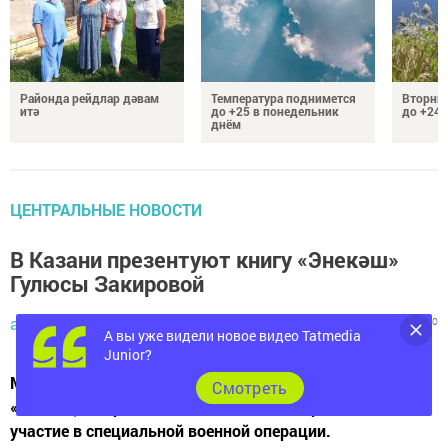
Районда рейдлар дәвам
Температура поднимется
Вторник
итә
до +25 в понедельник
до +24 
днём
ЦЕНТРАЛЬНЫЕ НОВОСТИ
В Казани презентуют книгу «Энекәш»
Гулюсы Закировой
admin,
17 марта 2025 - 14:40
616
0
0
А вы уже видели новое видео Tatmedia
Junior?
Младший брат автора — Ильнур Закиров (позывной
Cмотреть
«Физик») с первых дней мобилизации принимал
участие в специальной военной операции.