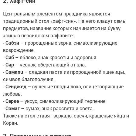
2. Хафт-син
Центральным элементом праздника является
традиционный стол «хафт-син». На него кладут семь
предметов, название которых начинается на букву
«син» в персидском алфавите:
-
Сабзи
– пророщенные зерна, символизирующие
возрождение.
-
Сиб
– яблоко, знак красоты и здоровья.
-
Сир
– чеснок, оберегающий от зла.
-
Самanu
– сладкая паста из пророщенной пшеницы,
символ благополучия.
-
Сенджeд
– сушеные плоды лоха, олицетворяющие
любовь.
-
Серке
– уксус, символизирующий терпение.
-
Сомаг
– сумах, знак рассвета и света.
Также на стол ставят зеркало, свечи, крашеные яйца и
Коран.
3. Праздничные гуляния