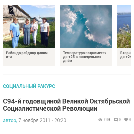
Районда рейдлар дәвам
Температура поднимется
Вторник
итә
до +25 в понедельник
до +24 
днём
СОЦИАЛЬНЫЙ РАКУРС
С94-й годовщиной Великой Октябрьской
Социалистической Революции
автор,
7 ноября 2011 - 20:20
1108
0
0