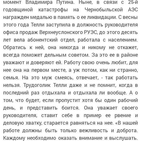
момент Владимира Путина. Ныне, в связи с 25-й
годовщиной катастрофы на Чернобыльской АЭС
награжден медалью в память о ее ликвидации. С весны
этого года Телли заступила в должность руководителя
офиса продаж Верхнеуслонского РУЭС, до этого десять
лет вела абонентский отдел, работала с населением.
Обратись к ней, она никогда и никому не откажет,
всегда поможет дельным советом. За это ее в районе
уважают и доверяют ей. Работу свою очень любит, для
нее она на первом месте, а уж потом, как ни странно,
семья. На это муж смеясь, отвечает, - так работать
нельзя. Трудоголик Телли даже и не помнит, когда в
последний раз отдыхала и отдыхала ли вообще. А о
том, что будет, если пропустит хотя бы один рабочий
день, и представить боится. Она уважает своего
руководителя, ставит себе в пример ее рвение и
деловую хватку, старается равняться на нее. «В нашей
работе должны быть только вежливость и доброта.
Каждому необходимо оказать внимание и выслушать.