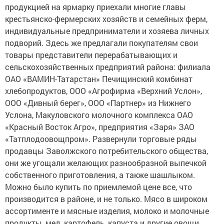
продукцией на ярмарку приехали многие главы
крестьянско-фермерских хозяйств и семейных ферм,
индивидуальные предприниматели и хозяева личных
подворий. Здесь же предлагали покупателям свои
товары представители перерабатывающих и
сельскохозяйственных предприятий района: филиала
ОАО «ВАМИН-Татарстан» Печищинский комбинат
хлебопродуктов, ООО «Агрофирма «Верхний Услон»,
ООО «Дивный берег», ООО «Партнер» из Нижнего
Услона, Макуловского молочного комплекса ОАО
«Красный Восток Агро», предприятия «Заря» ЗАО
«Татплодоовощпром». Развернули торговые ряды
продавцы Заволжского потребительского общества,
они же угощали желающих разнообразной выпечкой
собственного приготовления, а также шашлыком.
Можно было купить по приемлемой цене все, что
производится в районе, и не только. Мясо в широком
ассортименте и мясные изделия, молоко и молочные
продукты, мед, картофель, капуста и другие овощи,