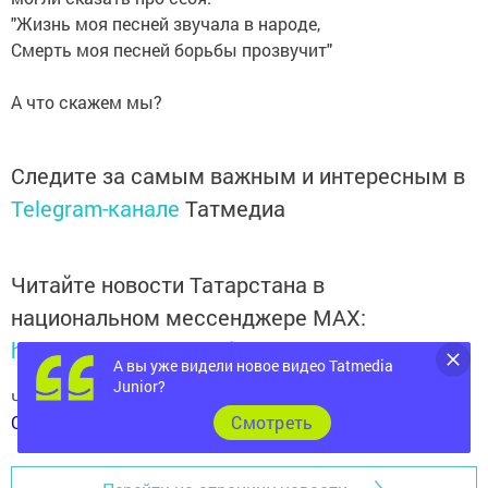
"Жизнь моя песней звучала в народе,
Смерть моя песней борьбы прозвучит"
А что скажем мы?
Следите за самым важным и интересным в
Telegram-канале
Татмедиа
Читайте новости Татарстана в
национальном мессенджере MАХ:
https://max.ru/tatmedia
А вы уже видели новое видео Tatmedia
Junior?
Читай «Волжскую новь» в
Телеграм
,
Вконтакте
,
Cмотреть
Одноклассники
,
Дзен