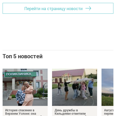
Перейти на страницу новости
Топ 5 новостей
История спасения в
День дружбы в
Август 
Верхнем Услоне: она
Кильдееве отметили
переме