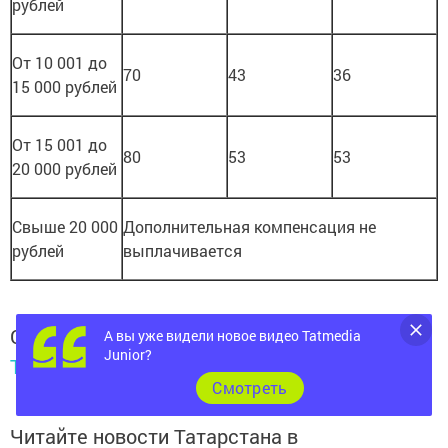
рублей
От 10 001 до
70
43
36
15 000 рублей
От 15 001 до
80
53
53
20 000 рублей
Свыше 20 000
Дополнительная компенсация не
рублей
выплачивается
Следите за самым важным и интересным в
А вы уже видели новое видео Tatmedia
Junior?
Telegram-канале
Татмедиа
Cмотреть
Читайте новости Татарстана в