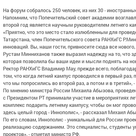
На форум собралось 250 человек, из них 30 - иностранн
Напомним, что Попечительский совет академии возглав
второй год является научным руководителем летнего ка
«Приятно, что это место стало излюбленным для проведен
Татарстана, член Попечительского совета РАНХиГС Р.Мин
инноваций. Вы, наши гости, привносите сюда все нового, 
Рустам Минниханов также выразил надежду на то, что зд
которая позволила бы ваши идеи и мысли поднять на нов
Ректор РАНХиГС Владимир Мау, прежде всего, поблагодар
том, что когда летний кампус проводился в первый раз,
что мы попросились во второй раз, а потом и в третий», 
По мнению министра России Михаила Абызова, проведени
с Президентом РТ принимали участие в мероприятиях летн
комплекс подарить летнему кампусу, чтобы он мог прово
здесь целый город - Иннополис», - рассказал Михаил Абы
По его словам, Иннополис - уникальный для России прое
реализацию содержанием. Это специалисты, студенты уни
проектов», - отметил министр РФ.