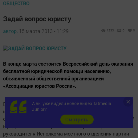
ОБЩЕСТВО
Задай вопрос юристу
автор,
15 марта 2013 - 11:29
1233
0
0
В конце марта состоится Всероссийский день оказания
бесплатной юридической помощи населению,
объявленный общественной организацией
«Ассоциация юристов России».
А вы уже видели новое видео Tatmedia
В этот день населению будет оказана бесплатная
Junior?
юридическая помощь. Мы поинтересовались:
состоится ли Всероссийский день оказания бесплатной
Cмотреть
юридической помощи населению района у
руководителя Исполкома местного отделения партии