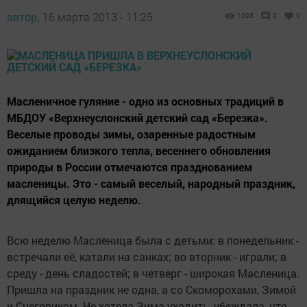
автор,
16 марта 2013 - 11:25
1003
0
0
Масленичное гуляние - одно из основных традиций в
МБДОУ «Верхнеуслонский детский сад «Березка».
Веселые проводы зимы, озаренные радостным
ожиданием близкого тепла, весеннего обновления
природы в России отмечаются празднованием
масленицы. Это - самый веселый, народный праздник,
длящийся целую неделю.
Всю неделю Масленица была с детьми: в понедельник -
встречали её, катали на санках; во вторник - играли; в
среду - день сладостей; в четверг - широкая Масленица.
Пришла на праздник не одна, а со Скоморохами, Зимой
и Снеговиком. Не хотела Зима уходить, убеждала, что