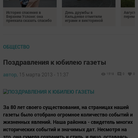
История спасения в
День дружбы в
Август 
Верхнем Услоне: она
Кильдееве отметили
переме
приехала сказать спасибо
играми и викториной
ОБЩЕСТВО
Поздравления к юбилею газеты
автор,
15 марта 2013 - 11:37
1518
0
0
За 80 лет своего существования, на страницах нашей
газеты было отобрано огромное количество событий и
жизненных явлений. Наша районка - свидетель многих
исторических событий и значимых дат. Несмотря на
это, она сумела сохранить и стиль, и лицо, оставаясь