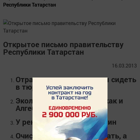
Республики Татарстан
Открытое письмо правительству
Республики Татарстан
16.03.2013
Отравители реки должны сидеть
в тюрьме
Экология так же важна, как и
Алгебра
У реки должен быть хозяин
Очистные должны работать, а