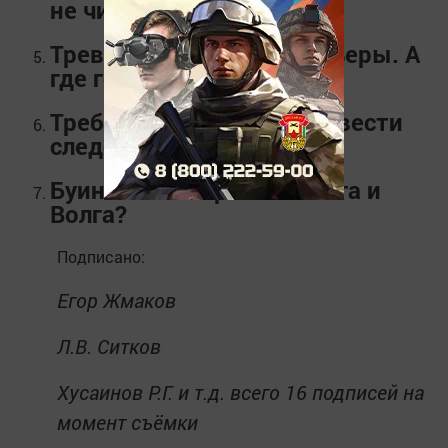
не числиться
Тревогу подняли браконьеры. А
где госслужбы?
Требуем выслушать, провести
следствие и дать ответ
Буинский сахар или Свияга и
Волга?
Подписано:
Егор Жмаков
Л.В. Ситков
Хусаинов Р.Г. и т.д. всего 16 подписей на
момент съёмки