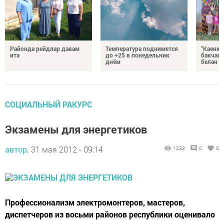
Районда рейдлар дәвам
Температура поднимется
“Каенка
итә
до +25 в понедельник
бакчасы
днём
белән б
СОЦИАЛЬНЫЙ РАКУРС
Экзамены для энергетиков
автор,
31 мая 2012 - 09:14
1233
0
0
Профессионализм электромонтеров, мастеров,
диспетчеров из восьми районов республики оценивало