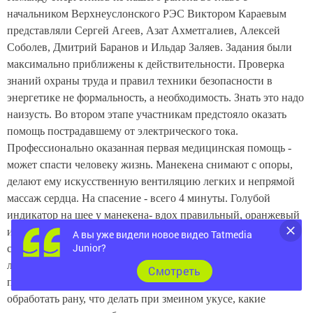
начальником Верхнеуслонского РЭС Виктором Караевым
представляли Сергей Агеев, Азат Ахметгалиев, Алексей
Соболев, Дмитрий Баранов и Ильдар Заляев. Задания были
максимально приближены к действительности. Проверка
знаний охраны труда и правил техники безопасности в
энергетике не формальность, а необходимость. Знать это надо
наизусть. Во втором этапе участникам предстояло оказать
помощь пострадавшему от электрического тока.
Профессионально оказанная первая медицинская помощь -
может спасти человеку жизнь. Манекена снимают с опоры,
делают ему искусственную вентиляцию легких и непрямой
массаж сердца. На спасение - всего 4 минуты. Голубой
индикатор на шее
у манекена- вдох правильный, оранжевый
индикатор на груди - признак верного надавливания. Когда
А вы уже видели новое видео Tatmedia
Junior?
спасти человека уже невозможно, загорается красная
лампочка. Если «пострадавший» выжил, у учебной куклы
Cмотреть
появляется пульс. Еще серия вопросов от фельдшера: как
обработать рану, что делать при змеином укусе, какие