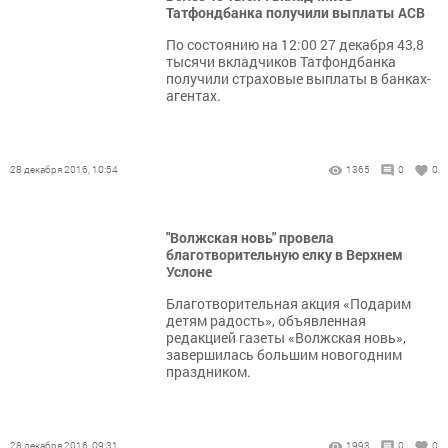
Татфондбанка получили выплаты АСВ
По состоянию на 12:00 27 декабря 43,8
тысячи вкладчиков Татфондбанка
получили страховые выплаты в банках-
агентах.
28 декабря 2016, 10:54
1365
0
0
"Волжская новь" провела
благотворительную елку в Верхнем
Услоне
Благотворительная акция «Подарим
детям радость», объявленная
редакцией газеты «Волжская новь»,
завершилась большим новогодним
праздником.
28 декабря 2016, 09:31
1993
0
0