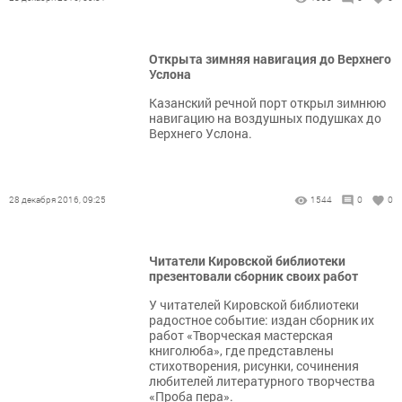
Открыта зимняя навигация до Верхнего
Услона
Казанский речной порт открыл зимнюю
навигацию на воздушных подушках до
Верхнего Услона.
28 декабря 2016, 09:25
1544
0
0
Читатели Кировской библиотеки
презентовали сборник своих работ
У читателей Кировской библиотеки
радостное событие: издан сборник их
работ «Творческая мастерская
книголюба», где представлены
стихотворения, рисунки, сочинения
любителей литературного творчества
«Проба пера».