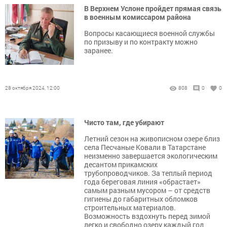
В Верхнем Услоне пройдет прямая связь
в военным комиссаром района
Вопросы касающиеся военной службы
по призыву и по контракту можно
заранее.
28 октября 2024, 12:00
808
0
0
Чисто там, где убирают
Летний сезон на живописном озере близ
села Песчаные Ковали в Татарстане
неизменно завершается экологическим
десантом прикамских
трубопроводчиков. За теплый период
года береговая линия «обрастает»
самым разным мусором – от средств
гигиены до габаритных обломков
строительных материалов.
Возможность вздохнуть перед зимой
легко и свободно озеру каждый год