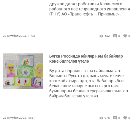
дружно дарят работники Казанского
районного нефтепроводного управления
(РНУ) АО «Транснефть – Прикамье».
28 октября 2024, 11:00
542
0
0
Бүген Россиядә әбиләр һәм бабайлар
көне билгеләп үтелә
Бу дата очраклы гына сайланмаган.
Борынгы Русьта да, нәкъ менә икенче
көзге ай ахырында, ата-бабаларыбыз
белән элемтәләрне ныгытырга һәм
буыннарны берләштерергә чакырылган
бәйрәм билгеләп үтелгән.
28 октября 2024, 10:31
975
0
0