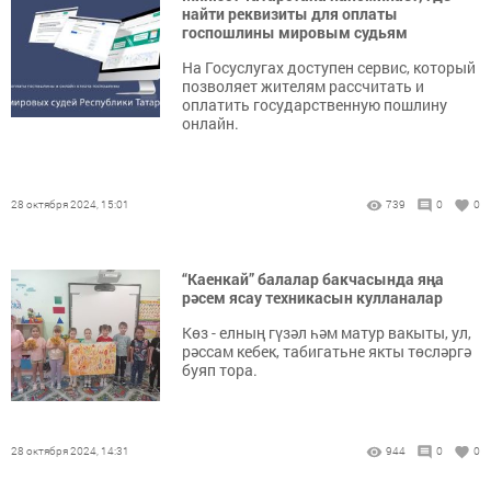
найти реквизиты для оплаты
госпошлины мировым судьям
На Госуслугах доступен сервис, который
позволяет жителям рассчитать и
оплатить государственную пошлину
онлайн.
28 октября 2024, 15:01
739
0
0
“Каенкай” балалар бакчасында яңа
рәсем ясау техникасын кулланалар
Көз - елның гүзәл һәм матур вакыты, ул,
рәссам кебек, табигатьне якты төсләргә
буяп тора.
28 октября 2024, 14:31
944
0
0