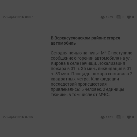
27 марта 2016, 08:07
1259
0
0
В Верхнеуслонском районе сгорел
автомобиль
Сегодня ночью на пульт МЧС поступило
сообщение о горении автомобиля на ул.
Кирова в селе Печищи. Локализация
пожара в 01 ч. 35 мин., ликвидация в 01
ч. 39 мин. Площадь пожара составила 2
квадратных метра. К ликвидации
последствий происшествия
привлекались: 5 человек, 2 единицы
техники, в том числе от МЧС...
27 марта 2016, 07:05
1161
0
0