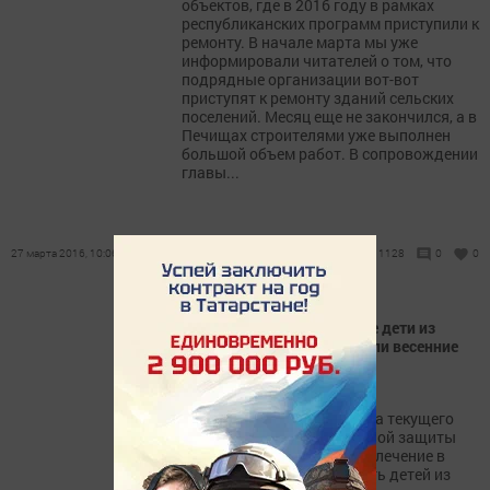
объектов, где в 2016 году в рамках
республиканских программ приступили к
ремонту. В начале марта мы уже
информировали читателей о том, что
подрядные организации вот-вот
приступят к ремонту зданий сельских
поселений. Месяц еще не закончился, а в
Печищах строителями уже выполнен
большой объем работ. В сопровождении
главы...
27 марта 2016, 10:06
1128
0
0
В Верхнеуслонском районе дети из
малоимущих семей провели весенние
каникулы в санатории и
оздоровительном лагере
В течение первого квартала текущего
года через отдел социальной защиты
района бесплатно прошли лечение в
санатории Марий Эл девять детей из