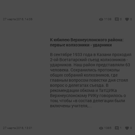
27 марта 2016, 14:06
1138
0
0
К юбилею Верхнеуслонского района:
первые колхозники - ударники
В сентябре 1933 года в Казани проходил
2-ой Всетатарский съезд колхозников -
ударников. Наш район представляли 63
человека. Сохранились протоколы
общих собраний колхозников, где
главным вопросом повестки дня стоял
вопрос о делегатах съезда. В
рекомендации обкома и ТатЦИКа
Верхнеуслонскому РИКу говорилось о
том, чтобы «в состав делегации были
включены учителя,...
27 марта 2016, 13:01
1385
1
0