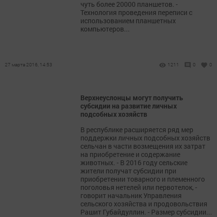
чуть более 20000 планшетов. -
Технология проведения переписи с
использованием планшетных
компьютеров...
27 марта 2016, 14:53
1211
0
0
Верхнеуслонцы могут получить
субсидии на развитие личных
подсобных хозяйств
В республике расширяется ряд мер
поддержки личных подсобных хозяйств
сельчан в части возмещения их затрат
на приобретение и содержание
животных. - В 2016 году сельские
жители получат субсидии при
приобретении товарного и племенного
поголовья нетелей или первотелок, -
говорит начальник Управления
сельского хозяйства и продовольствия
Рашит Губайдуллин. - Размер субсидии...