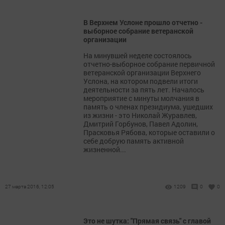
В Верхнем Услоне прошло отчетно -
выборное собрание ветеранской
организации
На минувшей неделе состоялось
отчетно-выборное собрание первичной
ветеранской организации Верхнего
Услона, на котором подвели итоги
деятельности за пять лет. Началось
мероприятие с минуты молчания в
память о членах президиума, ушедших
из жизни - это Николай Журавлев,
Дмитрий Горбунов, Павел Адолин,
Прасковья Рябова, которые оставили о
себе добрую память активной
жизненной...
27 марта 2016, 12:05
1209
0
0
Это не шутка: "Прямая связь" с главой