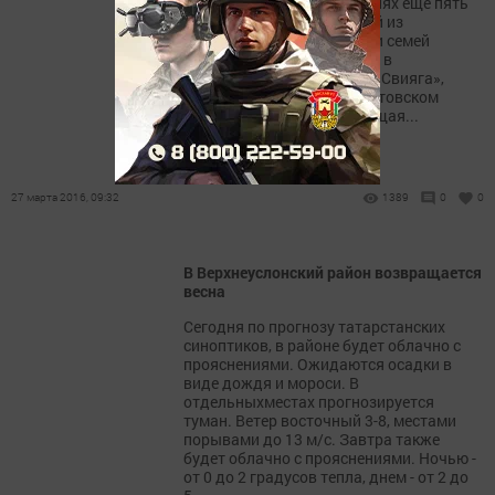
малоимущих семей. - На днях еще пять
несовершеннолетних детей из
малообеспеченных семей и семей
группы риска отправились в
оздоровительный лагерь «Свияга»,
который находится в Апастовском
районе, - говорит заведующая...
27 марта 2016, 09:32
1389
0
0
В Верхнеуслонский район возвращается
весна
Сегодня по прогнозу татарстанских
синоптиков, в районе будет облачно с
прояснениями. Ожидаются осадки в
виде дождя и мороси. В
отдельныхместах прогнозируется
туман. Ветер восточный 3-8, местами
порывами до 13 м/с. Завтра также
будет облачно с прояснениями. Ночью -
от 0 до 2 градусов тепла, днем - от 2 до