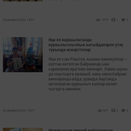
26 декабря 2024, 15:01
1673
1
2
Яңа ел каршылаганда
куркынычсызлык кагыйдәләрен үтәү
турында искәрттеләр
Яңа ел һәм Раштуа, кышкы каникуллар –
күптән көтелгән бәйрәмнәр һәм
һәркемнең яраткан көннәре. Ләкин шуны
да онытырга ярамый, нәкъ менә бәйрәм
көннәрендә өйдә, урамда йөргәндә
көтелмәгән куркыныч хәлләр килеп
чыгарга мөмкин.
26 декабря 2024, 14:31
637
0
0
Индексация пенсий работающих