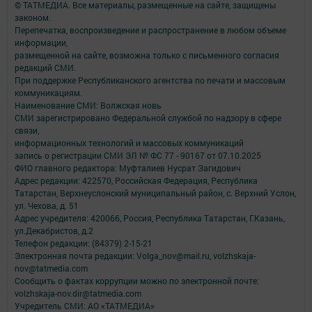
© ТАТМЕДИА. Все материалы, размещенные на сайте, защищены
законом.
Перепечатка, воспроизведение и распространение в любом объеме
информации,
размещенной на сайте, возможна только с письменного согласия
редакций СМИ.
При поддержке Республиканского агентства по печати и массовым
коммуникациям.
Наименование СМИ: Волжская новь
СМИ зарегистрировано Федеральной службой по надзору в сфере
связи,
информационных технологий и массовых коммуникаций
запись о регистрации СМИ ЭЛ № ФС 77 - 90167 от 07.10.2025
ФИО главного редактора: Муфталиев Нусрат Загидович
Адрес редакции: 422570, Российская Федерация, Республика
Татарстан, Верхнеуслонский муниципальный район, с. Верхний Услон,
ул. Чехова, д. 51
Адрес учредителя: 420066, Россия, Республика Татарстан, Г.Казань,
ул.Декабристов, д.2
Телефон редакции: (84379) 2-15-21
Электронная почта редакции: Volga_nov@mail.ru, volzhskaja-
nov@tatmedia.com
Сообщить о фактах коррупции можно по электронной почте:
volzhskaja-nov.dir@tatmedia.com
Учредитель СМИ: АО «ТАТМЕДИА»