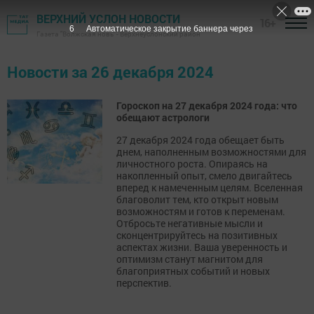
ВЕРХНИЙ УСЛОН НОВОСТИ
16+
5
Автоматическое закрытие баннера через
Газета "Волжская новь" - Верхнеуслонский район
Новости за 26 декабря 2024
Гороскоп на 27 декабря 2024 года: что
обещают астрологи
27 декабря 2024 года обещает быть
днем, наполненным возможностями для
личностного роста. Опираясь на
накопленный опыт, смело двигайтесь
вперед к намеченным целям. Вселенная
благоволит тем, кто открыт новым
возможностям и готов к переменам.
Отбросьте негативные мысли и
сконцентрируйтесь на позитивных
аспектах жизни. Ваша уверенность и
оптимизм станут магнитом для
благоприятных событий и новых
перспектив.