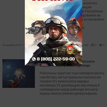
магистрального насосного агрегата
(МНА) на нефтеперекачивающей
станции (НПС) «Студенец» в Республике
Татарстан. Насосное оборудование на
производственном объекте установлено
взамен демонтированного,
выработавшего свой ресурс.
26 декабря 2024, 11:00
495
0
0
Югары Ослан районында янгынга
каршы махсус режим кертелде
Районның гадәттән тыш хәлләрне кисәтү
һәм бетерү, янгын куркынычсызлыгын
тәэмин итү комиссиясе карары
нигезендә 25 декабрьдән яңа елның 8
гыйнварына кадәр районда янгынга
каршы махсус режим урнаштырыла.