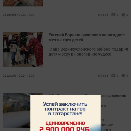
26 декабря 2024, 13:00
645
0
0
Евгений Варакин исполнил новогодние
мечты трех детей
Глава Верхнеуслонского района подарил
детям веру в новогодние чудеса.
26 декабря 2024, 12:00
668
0
0
АО «Транснефть – Прикамье» заменило
насосное оборудование на
производственном объекте в
Татарстане
Специалисты АО «Транснефть –
Прикамье» выполнили плановые
работы по подключению нового