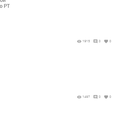
о РТ
1915
0
0
1497
0
0