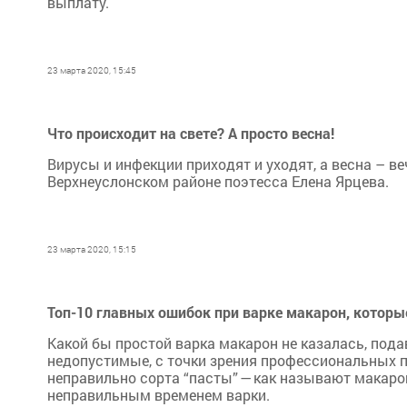
выплату.
23 марта 2020, 15:45
Что происходит на свете? А просто весна!
Вирусы и инфекции приходят и уходят, а весна – в
Верхнеуслонском районе поэтесса Елена Ярцева.
23 марта 2020, 15:15
Топ-10 главных ошибок при варке макарон, котор
Какой бы простой варка макарон не казалась, под
недопустимые, с точки зрения профессиональных п
неправильно сорта “пасты” — как называют макарон
неправильным временем варки.