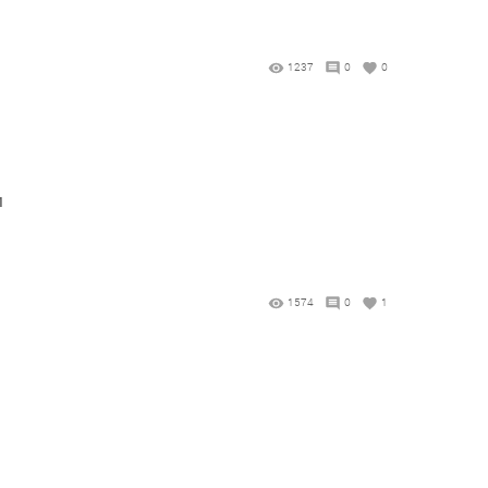
1237
0
0
м
1574
0
1