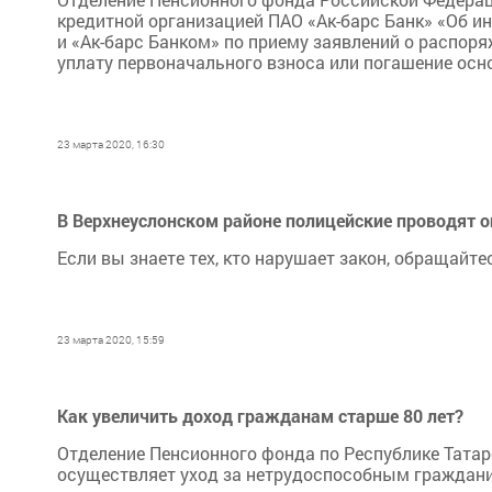
кредитной организацией ПАО «Ак-барс Банк» «Об 
и «Ак-барс Банком» по приему заявлений о распор
уплату первоначального взноса или погашение осно
23 марта 2020, 16:30
В Верхнеуслонском районе полицейские проводят 
Если вы знаете тех, кто нарушает закон, обращайт
23 марта 2020, 15:59
Как увеличить доход гражданам старше 80 лет?
Отделение Пенсионного фонда по Республике Тата
осуществляет уход за нетрудоспособным гражда