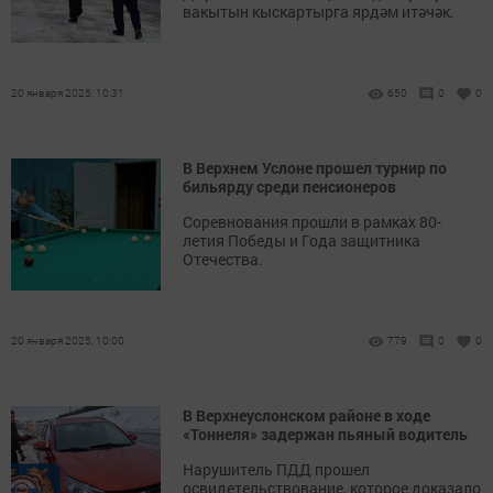
вакытын кыскартырга ярдәм итәчәк.
20 января 2025, 10:31
650
0
0
В Верхнем Услоне прошел турнир по
бильярду среди пенсионеров
Соревнования прошли в рамках 80-
летия Победы и Года защитника
Отечества.
20 января 2025, 10:00
779
0
0
В Верхнеуслонском районе в ходе
«Тоннеля» задержан пьяный водитель
Нарушитель ПДД прошел
освидетельствование, которое доказало