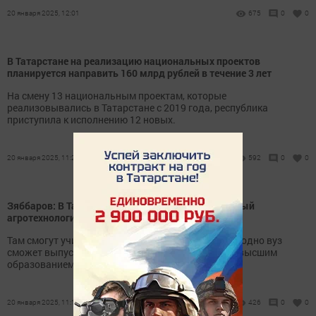
20 января 2025, 12:01
675
0
0
В Татарстане на реализацию национальных проектов
планируется направить 160 млрд рублей в течение 3 лет
На смену 13 национальным проектам, которые
реализовывались в Татарстане с 2019 года, республика
приступила к исполнению 12 новых.
20 января 2025, 11:28
592
0
0
Зяббаров: В Татарстане хотят создать современный
агротехнологический университет
Там смогут учиться более 7 тыс. студентов, а ежегодно вуз
сможет выпускать около 1,2 тыс. специалистов с высшим
образованием.
20 января 2025, 11:17
426
0
0