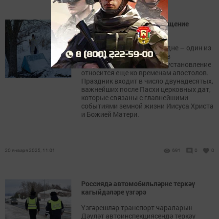
В Кильдееве отметили Крещение
Господне
Праздник Крещение Господне – один из
самых древних праздников
христианской Церкви. Его установление
относится еще ко временам апостолов.
Праздник входит в число двунадесятых,
важнейших после Пасхи церковных дат,
которые связаны с главнейшими
событиями земной жизни Иисуса Христа
и Божией Матери.
20 января 2025, 11:01
691
0
0
Россиядә автомобильләрне теркәү
кагыйдәләре үзгәрә
Үзгәрешләр транспорт чараларын
Дәүләт автоинспекциясендә теркәү