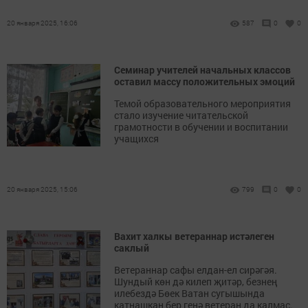
20 января 2025, 16:06
587
0
0
Семинар учителей начальных классов
оставил массу положительных эмоций
Темой образовательного мероприятия
стало изучение читательской
грамотности в обучении и воспитании
учащихся
20 января 2025, 15:06
799
0
0
Вахит халкы ветераннар истәлеген
саклый
Ветераннар сафы елдан-ел сирәгәя.
Шундый көн дә килеп җитәр, безнең
илебездә Бөек Ватан сугышында
катнашкан бер генә ветеран да калмас.