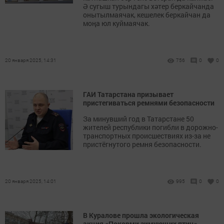
Ә сугыш турындагы хәтер беркайчанда
онытылмаячак, кешелек беркайчан да
моңа юл куймаячак.
20 января 2025, 14:31
756
0
0
ГАИ Татарстана призывает
пристегиваться ремнями безопасности
За минувший год в Татарстане 50
жителей республики погибли в дорожно-
транспортных происшествиях из-за не
пристёгнутого ремня безопасности.
20 января 2025, 14:01
995
0
0
В Куралове прошла экологическая
акция «Покорми зимующих птиц»