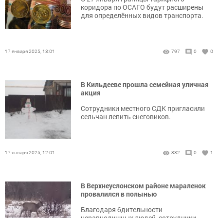
коридора по ОСАГО будут расширены
для определённых видов транспорта.
17 января 2025, 13:01
797
0
0
В Кильдееве прошла семейная уличная
акция
Сотрудники местного СДК пригласили
сельчан лепить снеговиков.
17 января 2025, 12:01
832
0
1
В Верхнеуслонском районе мараленок
провалился в полынью
Благодаря бдительности
неравнодушных людей, сотрудники