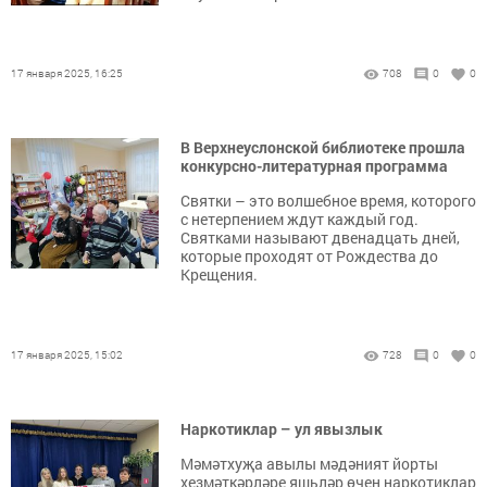
17 января 2025, 16:25
708
0
0
В Верхнеуслонской библиотеке прошла
конкурсно-литературная программа
Святки – это волшебное время, которого
с нетерпением ждут каждый год.
Святками называют двенадцать дней,
которые проходят от Рождества до
Крещения.
17 января 2025, 15:02
728
0
0
Наркотиклар – ул явызлык
Мәмәтхуҗа авылы мәдәният йорты
хезмәткәрләре яшьләр өчен наркотиклар