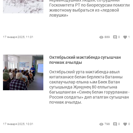
Госкомитета РТ по биоресурсам помогли
животному выбраться из «ледовой
ловушки»
17 января 2025, 11:01
889
0
1
Октябрьский мәктәбендә сугышчан
почмак ачылды
Октябрьский урта мәктәбендә авыл
китапханәсе белән берлектә Ватанны
саклаучылар елына һәм Бөек Ватан
сугышында Җиңүнең 80 еллыгына
багышланган «Синең белән горурланам -
Россия солдаты» дип аталган сугышчан
почмак ачылды.
17 января 2025, 10:31
798
0
0