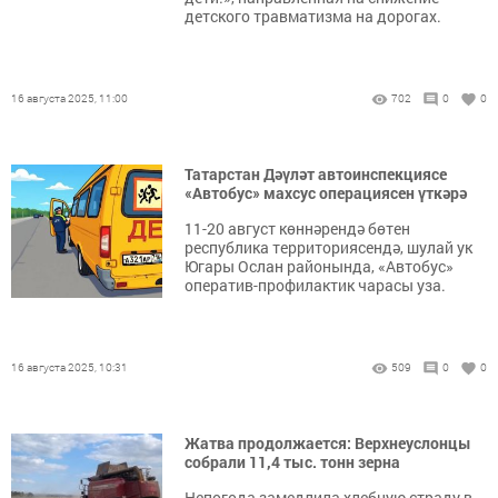
детского травматизма на дорогах.
16 августа 2025, 11:00
702
0
0
Татарстан Дәүләт автоинспекциясе
«Автобус» махсус операциясен үткәрә
11-20 август көннәрендә бөтен
республика территориясендә, шулай ук
Югары Ослан районында, «Автобус»
оператив-профилактик чарасы уза.
16 августа 2025, 10:31
509
0
0
Жатва продолжается: Верхнеуслонцы
собрали 11,4 тыс. тонн зерна
Непогода замедлила хлебную страду в