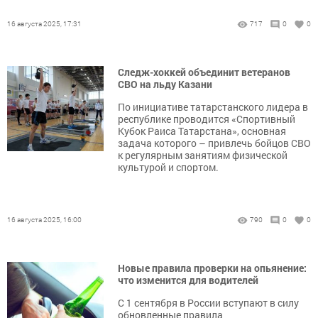
16 августа 2025, 17:31
717
0
0
Следж-хоккей объединит ветеранов
СВО на льду Казани
По инициативе татарстанского лидера в
республике проводится «Спортивный
Кубок Раиса Татарстана», основная
задача которого – привлечь бойцов СВО
к регулярным занятиям физической
культурой и спортом.
16 августа 2025, 16:00
790
0
0
Новые правила проверки на опьянение:
что изменится для водителей
С 1 сентября в России вступают в силу
обновленные правила