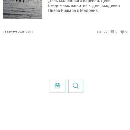
День малинового варенья, День
бездомных животных, дни рождения
Пьера Ришара и Мадонны
16 августа 2025, 08:11
732
0
0