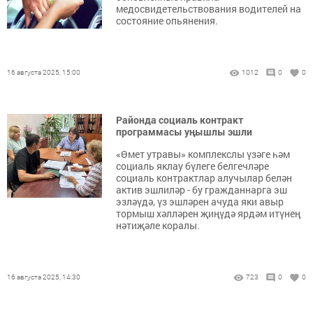
медосвидетельствования водителей на
состояние опьянения.
16 августа 2025, 15:00
1012
0
0
Районда социаль контракт
программасы уңышлы эшли
«Өмет утравы» комплекслы үзәге һәм
социаль яклау бүлеге белгечләре
социаль контрактлар алучылар белән
актив эшлиләр - бу гражданнарга эш
эзләүдә, үз эшләрен ачуда яки авыр
тормыш хәлләрен җиңүдә ярдәм итүнең
нәтиҗәле коралы.
16 августа 2025, 14:30
723
0
0