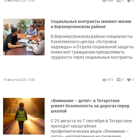
16 августа 2025, 13:00
499
0
0
Социальные контракты меняют жизни
в Верхнеуслонском районе
В Верхнеуслонском районе специалисты
Комплексного центра «Островок
надежды» и Отдела социальной защиты
помогают гражданам преодолевать
трудности через социальные контракты.
16 августа 2025, 12:00
673
0
0
«Внимание – дети!»: в Татарстане
усилят безопасность на дорогах перед
школой
С 25 августа по 7 сентября в Татарстане
проходит масштабная
профилактическая акция «Внимание –
дети!», направленная на снижение