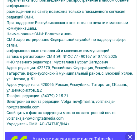
информации,
размещенной на сайте, возможна только с письменного согласия
редакций СМИ.
При поддержке Республиканского агентства по печати и массовым
коммуникациям.
Наименование СМИ: Волжская новь
СМИ зарегистрировано Федеральной службой по надзору в сфере
связи,
информационных технологий и массовых коммуникаций
запись о регистрации СМИ ЭЛ № ФС 77 - 90167 от 07.10.2025
ФИО главного редактора: Муфталиев Нусрат Загидович
Адрес редакции: 422570, Российская Федерация, Республика
Татарстан, Верхнеуслонский муниципальный район, с. Верхний Услон,
ул. Чехова, д. 51
Адрес учредителя: 420066, Россия, Республика Татарстан, Г.Казань,
ул.Декабристов, д.2
Телефон редакции: (84379) 2-15-21
Электронная почта редакции: Volga_nov@mail.ru, volzhskaja-
nov@tatmedia.com
Сообщить о фактах коррупции можно по электронной почте:
volzhskaja-nov.dir@tatmedia.com
Учредитель СМИ: АО «ТАТМЕДИА»
Антикоррупционная политика
А вы уже видели новое видео Tatmedia