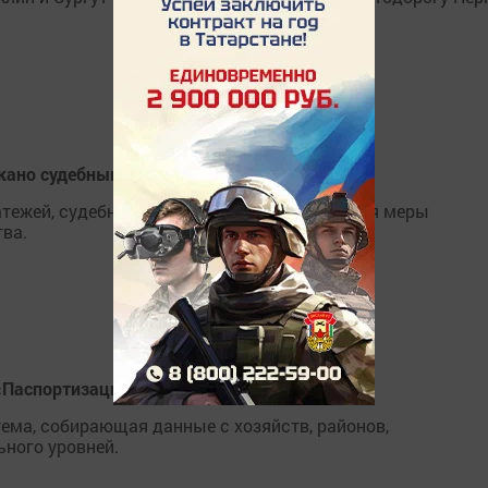
кано судебными приставами Татарстана
атежей, судебными приставами практикуются меры
ва.
«Паспортизация полей»
ема, собирающая данные с хозяйств, районов,
ного уровней.