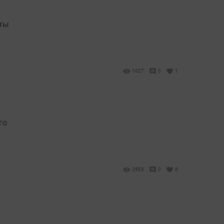
еты
1027
0
1
го
2553
0
6