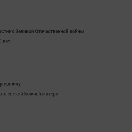
астник Великой Отечественной войны
 лет.
празднику
Смоленской Божией матери.