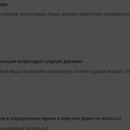
узды
е сыйныф укучыларын Казан дәүләт энергетика университ
милиции возрождает родную деревню
вой воды из родника и вдохнуть полной грудью воздух, ту
ли в определенное время к нему все равно не попасть?
ица района Наталья Ц.