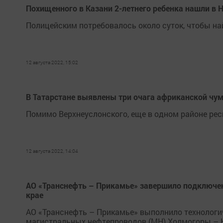
Похищенного в Казани 2-летнего ребенка нашли в
Полицейским потребовалось около суток, чтобы най
12 августа 2022, 15:02
В Татарстане выявлены три очага африканской чу
Помимо Верхнеуслонского, еще в одном районе рес
12 августа 2022, 14:04
АО «Транснефть – Прикамье» завершило подключен
крае
АО «Транснефть – Прикамье» выполнило технологи
магистральных нефтепроводов (МН) Холмогоры – Кл