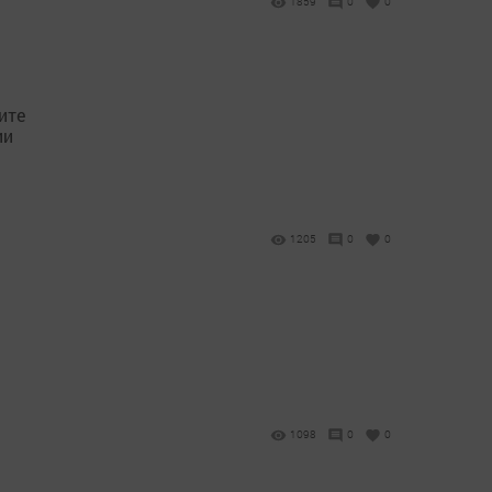
1859
0
0
ите
ии
1205
0
0
1098
0
0