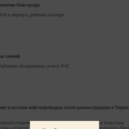
 Нижнем Новгороде
ти и вернуть ребенка матери.
мы свиней
публики обнаружены очаги АЧС.
ие участков нефтепроводов после реконструкции в Перм
ческое подключение двух реконструированных участков
ин и Сургут – Полоцк, проходящих через автодорогу Пер