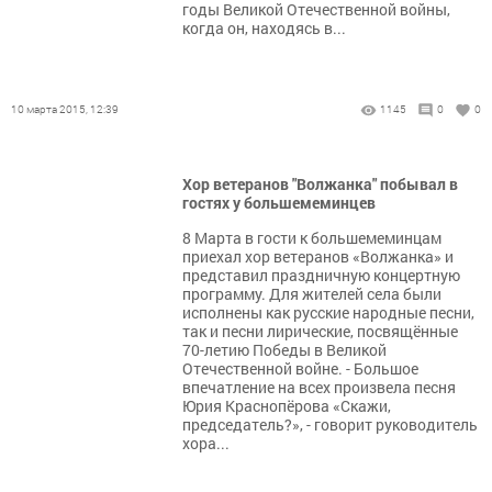
годы Великой Отечественной войны,
когда он, находясь в...
10 марта 2015, 12:39
1145
0
0
Хор ветеранов "Волжанка" побывал в
гостях у большемеминцев
8 Марта в гости к большемеминцам
приехал хор ветеранов «Волжанка» и
представил праздничную концертную
программу. Для жителей села были
исполнены как русские народные песни,
так и песни лирические, посвящённые
70-летию Победы в Великой
Отечественной войне. - Большое
впечатление на всех произвела песня
Юрия Краснопёрова «Скажи,
председатель?», - говорит руководитель
хора...