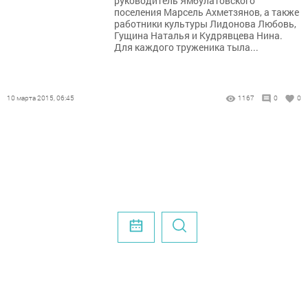
руководитель Ямбулатовского
поселения Марсель Ахметзянов, а также
работники культуры Лидонова Любовь,
Гущина Наталья и Кудрявцева Нина.
Для каждого труженика тыла...
10 марта 2015, 06:45
1167
0
0