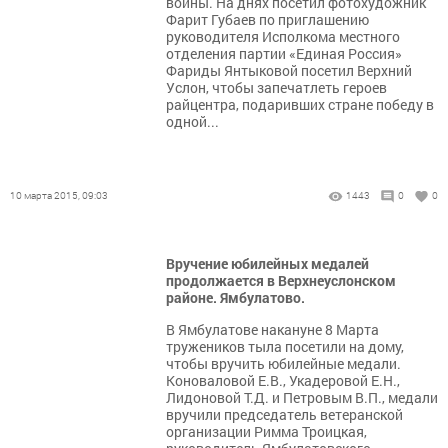
войны. На днях посетил фотохудожник
Фарит Губаев по приглашению
руководителя Исполкома местного
отделения партии «Единая Россия»
Фариды Янтыковой посетил Верхний
Услон, чтобы запечатлеть героев
райцентра, подаривших стране победу в
одной...
10 марта 2015, 09:03
1443
0
0
Вручение юбилейных медалей
продолжается в Верхнеуслонском
районе. Ямбулатово.
В Ямбулатове накануне 8 Марта
тружеников тыла посетили на дому,
чтобы вручить юбилейные медали.
Коноваловой Е.В., Укадеровой Е.Н.,
Лидоновой Т.Д. и Петровым В.П., медали
вручили председатель ветеранской
организации Римма Троицкая,