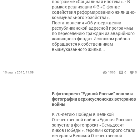
программе «Социальная ипотека». - В
рамках реализации ФЗ «О фонде
содействия реформированию жилищно-
коммунального хозяйства»,
Постановления «Об утверждении
республиканской адресной программы
по переселению граждан из аварийного
жилищного фонда» Исполком района
обращается к собственникам
вышеуказанного жилья...
10 марта 2015, 11:09
1066
0
0
В фотопроект "Единой России" вошли и
фотографии верхнеуслонских ветеранов
войны
К 70-летию Победы в Великой
Отечественной войне «Единая Россия»
запустила фотопроект «Семьдесят
ликов Победы», героями которого стали
ветераны Великой Отечественной