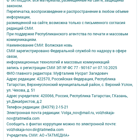
© ТАТМЕДИА. Все материалы, размещенные на сайте, защищены
законом.
Перепечатка, воспроизведение и распространение в любом объеме
информации,
размещенной на сайте, возможна только с письменного согласия
редакций СМИ.
При поддержке Республиканского агентства по печати и массовым
коммуникациям.
Наименование СМИ: Волжская новь
СМИ зарегистрировано Федеральной службой по надзору в сфере
связи,
информационных технологий и массовых коммуникаций
запись о регистрации СМИ ЭЛ № ФС 77 - 90167 от 07.10.2025
ФИО главного редактора: Муфталиев Нусрат Загидович
Адрес редакции: 422570, Российская Федерация, Республика
Татарстан, Верхнеуслонский муниципальный район, с. Верхний Услон,
ул. Чехова, д. 51
Адрес учредителя: 420066, Россия, Республика Татарстан, Г.Казань,
ул.Декабристов, д.2
Телефон редакции: (84379) 2-15-21
Электронная почта редакции: Volga_nov@mail.ru, volzhskaja-
nov@tatmedia.com
Сообщить о фактах коррупции можно по электронной почте:
volzhskaja-nov.dir@tatmedia.com
Учредитель СМИ: АО «ТАТМЕДИА»