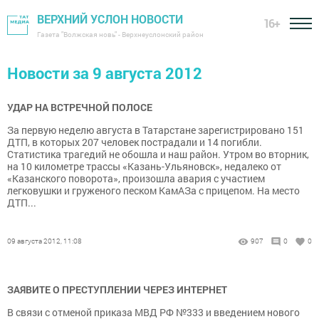
ВЕРХНИЙ УСЛОН НОВОСТИ
16+
Газета "Волжская новь" - Верхнеуслонский район
Новости за 9 августа 2012
УДАР НА ВСТРЕЧНОЙ ПОЛОСЕ
За первую неделю августа в Татарстане зарегистрировано 151
ДТП, в которых 207 человек пострадали и 14 погибли.
Статистика трагедий не обошла и наш район. Утром во вторник,
на 10 километре трассы «Казань-Ульяновск», недалеко от
«Казанского поворота», произошла авария с участием
легковушки и груженого песком КамАЗа с прицепом. На место
ДТП...
09 августа 2012, 11:08
907
0
0
ЗАЯВИТЕ О ПРЕСТУПЛЕНИИ ЧЕРЕЗ ИНТЕРНЕТ
В связи с отменой приказа МВД РФ №333 и введением нового