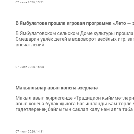
07 июля 2026, 15:31
В Ямбулатове прошла игровая программа «Лето — 
В Ямбулатовском сельском Доме культуры прошла 
Смешарин увлёк детей в водоворот весёлых игр, за
впечатлений.
07 июля 2026, 15:00
Макыллылар авыл көненә әзерләнә
Макыл авыл җирлегендә «Традицион кыйммәтләрне
авыл көненә бүләк җыюга багышланды һәм төрле ми
гадәтләренең байлыгын саклап калу һәм алга та
07 июля 2026, 14:31