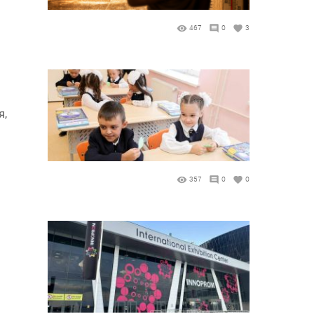
467
0
3
я,
357
0
0