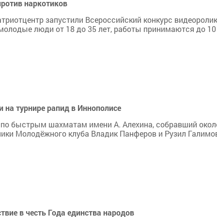
против наркотиков
атриотцентр запустили Всероссийский конкурс видеороли
 молодые люди от 18 до 35 лет, работы принимаются до 10
 на турнире рапид в Иннополисе
 по быстрым шахматам имени А. Алехина, собравший окол
нники Молодёжного клуба Владик Панферов и Рузил Галимо
вие в честь Года единства народов