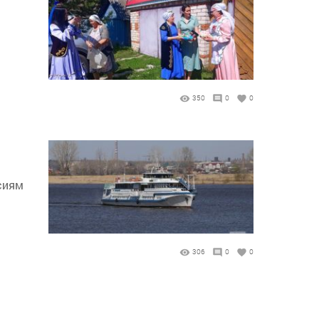
й
350
0
0
сиям
306
0
0