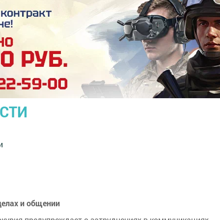
ОСТИ
и
делах и общении
курия предупреждает о затруднениях в коммуникациях,