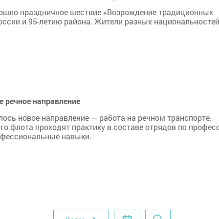
рошло праздничное шествие «Возрождение традиционных
оссии и 95-летию района. Жители разных национальносте
е речное направление
лось новое направление — работа на речном транспорте.
ого флота проходят практику в составе отрядов по профес
рофессиональные навыки.