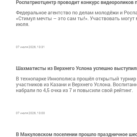
Роспатриотцентр проводит конкурс видеороликов 
Федеральное агентство по делам молодёжи и Росп
«Стимул мечты – это сам ты!». Участвовать могут
июля.
07 июля 2026, 13:31
Шахматисты из Верхнего Услона успешно выступили
В технопарке Иннополиса прошёл открытый турнир
участников из Казани и Верхнего Услона. Воспита
набрали по 4,5 очка из 7 и повысили свой рейтинг.
07 июля 2026, 13:00
В Макуловском поселении прошло праздничное шест