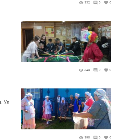
332
0
0
340
0
0
. Ул
398
0
0