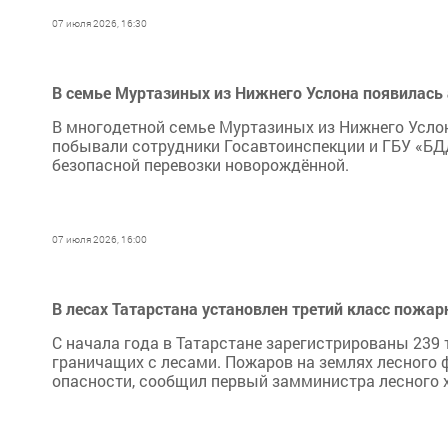
07 июля 2026, 16:30
В семье Муртазиных из Нижнего Услона появилас
В многодетной семье Муртазиных из Нижнего Услон
побывали сотрудники Госавтоинспекции и ГБУ «БД
безопасной перевозки новорождённой.
07 июля 2026, 16:00
В лесах Татарстана установлен третий класс пожар
С начала года в Татарстане зарегистрированы 239 
граничащих с лесами. Пожаров на землях лесного 
опасности, сообщил первый замминистра лесного х