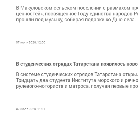
В Макуловском сельском поселении с размахом п
ценностей», посвящённое Году единства народов Р
прошли под музыку, собирая подарки ко Дню села.
07 июля 2026, 12:00
В студенческих отрядах Татарстана появилось ново
В системе студенческих отрядов Татарстана откры
Тридцать два студента Института морского и речн
рулевого-моториста и матроса, получая первые п
07 июля 2026, 11:31