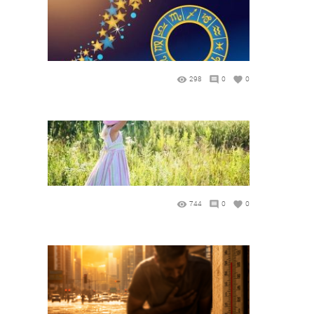
298
0
0
744
0
0