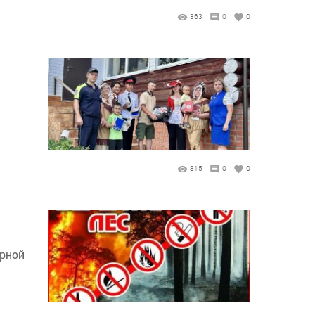
363
0
0
815
0
0
арной