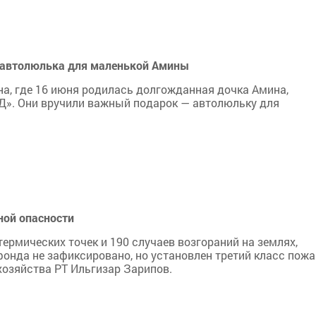
ь автолюлька для маленькой Амины
а, где 16 июня родилась долгожданная дочка Амина,
Д». Они вручили важный подарок — автолюльку для
ной опасности
термических точек и 190 случаев возгораний на землях,
фонда не зафиксировано, но установлен третий класс пож
озяйства РТ Ильгизар Зарипов.