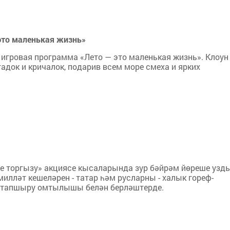
это маленькая жизнь»
игровая программа «Лето — это маленькая жизнь». Клоун
гадок и кричалок, подарив всем море смеха и ярких
 торгызу» акциясе кысаларында зур бәйрәм йөреше узды
лләт кешеләрен - татар һәм русларны - халык гореф-
ба тапшыру омтылышы белән берләштерде.