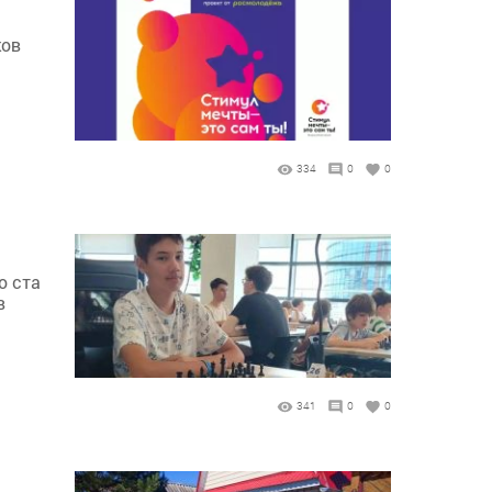
ков
334
0
0
о ста
в
341
0
0