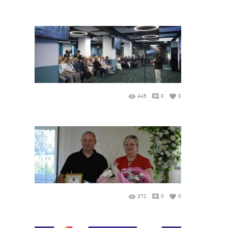
445
0
0
372
0
0