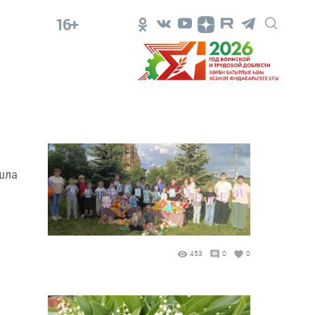
16+
шла
453
0
0