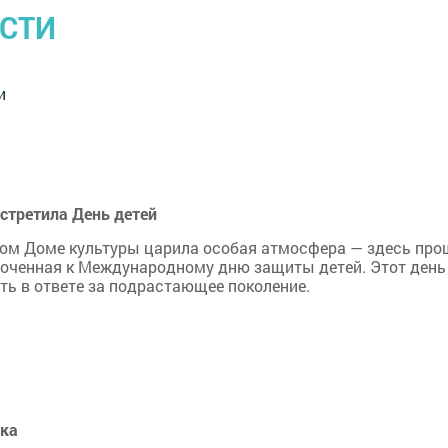
ОСТИ
и
встретила День детей
ском Доме культуры царила особая атмосфера — здесь про
роченная к Международному дню защиты детей. Этот день
ть в ответе за подрастающее поколение.
ика