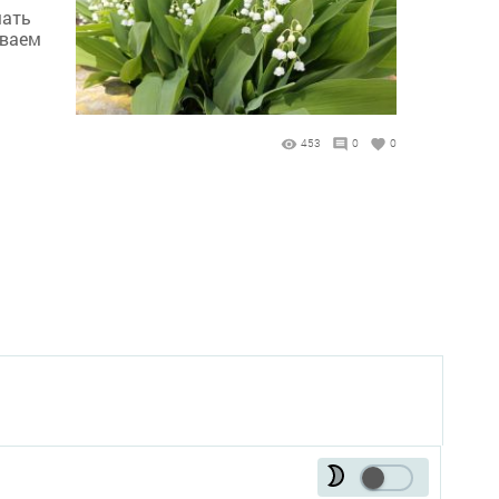
мать
ываем
453
0
0