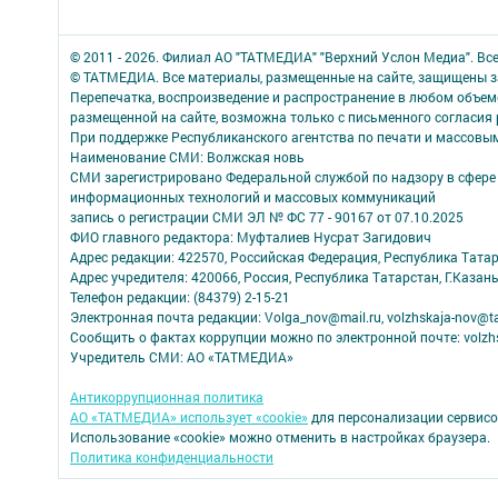
© 2011 - 2026. Филиал АО "ТАТМЕДИА" "Верхний Услон Медиа". Вс
© ТАТМЕДИА. Все материалы, размещенные на сайте, защищены з
Перепечатка, воспроизведение и распространение в любом объе
размещенной на сайте, возможна только с письменного согласия
При поддержке Республиканского агентства по печати и массов
Наименование СМИ: Волжская новь
СМИ зарегистрировано Федеральной службой по надзору в сфере 
информационных технологий и массовых коммуникаций
запись о регистрации СМИ ЭЛ № ФС 77 - 90167 от 07.10.2025
ФИО главного редактора: Муфталиев Нусрат Загидович
Адрес редакции: 422570, Российская Федерация, Республика Татарс
Адрес учредителя: 420066, Россия, Республика Татарстан, Г.Казань
Телефон редакции: (84379) 2-15-21
Электронная почта редакции: Volga_nov@mail.ru, volzhskaja-nov@t
Сообщить о фактах коррупции можно по электронной почте: volzhs
Учредитель СМИ: АО «ТАТМЕДИА»
Антикоррупционная политика
АО «ТАТМЕДИА» использует «cookie»
для персонализации сервисо
Использование «cookie» можно отменить в настройках браузера.
Политика конфиденциальности