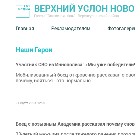
ВЕРХНИЙ УСЛОН НОВ
Газета "Волжская новь" - Верхнеуслонский район
Главная
Рекламодателям
Фотогалере
Наши Герои
Участник СВО из Иннополиса: «Мы уже победители!
Мобилизованный боец откровенно рассказал о своей
почему, бояться - это нормально.
21 марта 2025, 12:00
Боец с позывным Академик рассказал почему снов
33-летний мужчина после тяжелого ранения прохо