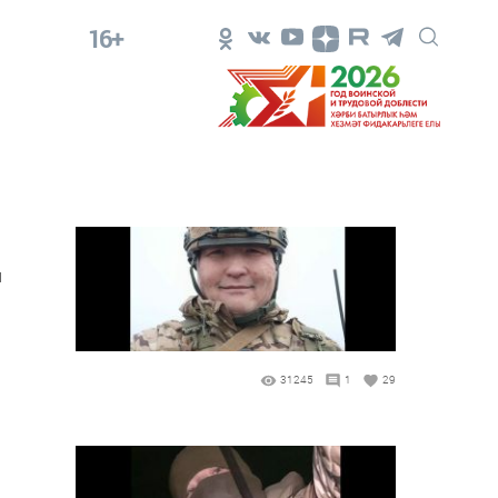
16+
и
31245
1
29