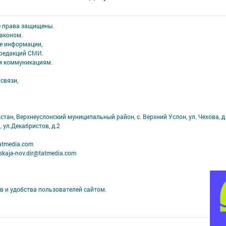
е права защищены.
аконом.
ме информации,
 редакций СМИ.
ым коммуникациям.
связи,
тан, Верхнеуслонский муниципальный район, с. Верхний Услон, ул. Чехова, д.
, ул.Декабристов, д.2
atmedia.com
kaja-nov.dir@tatmedia.com
в и удобства пользователей сайтом.