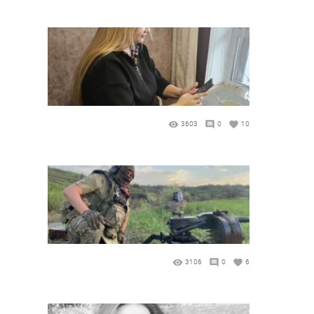
3603
0
10
3106
0
6