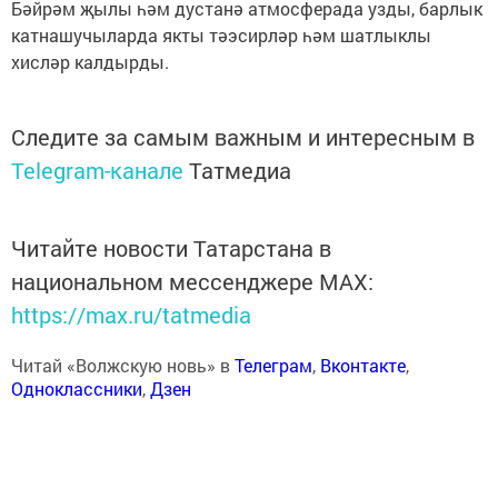
Бәйрәм җылы һәм дустанә атмосферада узды, барлык
катнашучыларда якты тәэсирләр һәм шатлыклы
хисләр калдырды.
Следите за самым важным и интересным в
Telegram-канале
Татмедиа
Читайте новости Татарстана в
национальном мессенджере MАХ:
https://max.ru/tatmedia
Читай «Волжскую новь» в
Телеграм
,
Вконтакте
,
Одноклассники
,
Дзен