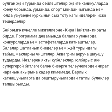
булган җәй турында сөйләштеләр, җәйге каникулларда
коену чорында, урманда, спорт мәйданчыгында һәм
юлда үз-үзеңне куркынычсыз тоту кагыйдәләрен искә
төшерделәр.
Бәйрәмгә күңелле мизгелләрне «Кира Найтли» пираты
бирде. Программа дәвамында балалар уеннарда,
конкурсларда һәм эстафеталарда катнаштылар.
Балалар шатланып биеделәр һәм җәй турындагы
табышмакларны чиштеләр. Аквагрим аеруча шау-шу
тудырды. Йөзләрен якты күбәләкләр, юлбарыс яки
супергерой битлеге белән бизәргә теләүчеләрдән чират
чараның ахырына кадәр кимемәде. Барлык
катнашучыларга да оештыручылардан татлы бүләкләр
тапшырылды.