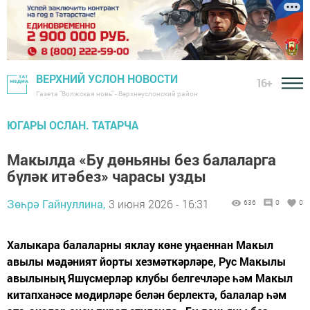
ВЕРХНИЙ УСЛОН НОВОСТИ
16+
Газета "Волжская новь" - Верхнеуслонский район
ЮГАРЫ ОСЛАН. ТАТАРЧА
Макылда «Бу дөньяны без балаларга
бүләк итәбез» чарасы узды
Зөһрә Гайнуллина,
3 июня 2026 - 16:31
636
0
0
Халыкара балаларны яклау көне уңаеннан Макыл
авылы мәдәният йорты хезмәткәрләре, Рус Макылы
авылының Яшүсмерләр клубы белгечләре һәм Макыл
китапханәсе мөдирләре белән берлектә, балалар һәм