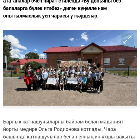
ата-аналар өчен пират стилендә «Бу дөньяны без
балаларга бүләк итәбез» дигән күңелле һәм
онытылмаслык уен чарасы үткәрделәр.
Барлык катнашучыларны бәйрәм белән мәдәният
йорты мөдире Ольга Родионова котлады. Чара
башында катнашучылар белән елның иң яхшы вакыты