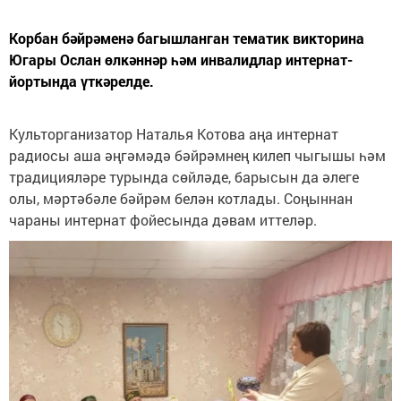
Корбан бәйрәменә багышланган тематик викторина
Югары Ослан өлкәннәр һәм инвалидлар интернат-
йортында үткәрелде.
Культорганизатор Наталья Котова аңа интернат
радиосы аша әңгәмәдә бәйрәмнең килеп чыгышы һәм
традицияләре турында сөйләде, барысын да әлеге
олы, мәртәбәле бәйрәм белән котлады. Соңыннан
чараны интернат фойесында дәвам иттеләр.