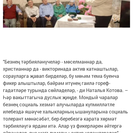
"Безнең тәрбияләнүчеләр - мөселманнар да,
христианнар да - викторинада актив катнаштылар,
сорауларга җавап бирделәр, бу мөһим тема буенча
фикер алыштылар, бәйрәм итүнең гаилә гореф-
гадәтләре турында сөйләделәр, - ди Наталья Котова. –
Һәр вакыттагыча дуслык җиңде. Мондый чаралар
безнең социаль хезмәт алучыларда күпмилләтле
илебездә яшәүче халыкларның ышануларына социаль
толерант мөнәсәбәт, бер-беребезгә карата хөрмәт
тәрбияләүгә ярдәм итә. Алар үз фикерләрен әйтергә
өйрәнәләр, яңа мәгълүматны актив үзләштерәләр".