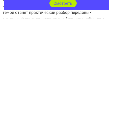
континентах. Эти методы работают независимо от
Cмотреть
климатических зон и погодных условий. Центральной
темой станет практический разбор передовых
технологий кормопроизводства. Главная особенность
Дня поля — формат, который объединяет в одном
месте поле, технику и экспертное мнение.
В программе ожидается пленарная сессия. На ней
выступят ключевые спикеры, которые определяют
повестку всего отечественного агропромышленного
комплекса. Также пройдёт показ современной
кормозаготовительной техники. Кроме того,
организаторы запланировали семинары, круглые
столы и мастер-классы. Участники смогут не только
послушать, но и увидеть своими глазами, как работают
новейшие машины и технологии.