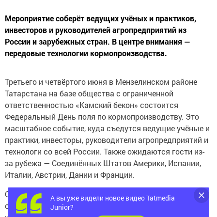
Мероприятие соберёт ведущих учёных и практиков,
инвесторов и руководителей агропредприятий из
России и зарубежных стран. В центре внимания —
передовые технологии кормопроизводства.
Третьего и четвёртого июня в Мензелинском районе
Татарстана на базе общества с ограниченной
ответственностью «Камский бекон» состоится
Федеральный День поля по кормопроизводству. Это
масштабное событие, куда съедутся ведущие учёные и
практики, инвесторы, руководители агропредприятий и
технологи со всей России. Также ожидаются гости из-
за рубежа — Соединённых Штатов Америки, Испании,
Италии, Австрии, Дании и Франции.
Специалисты поделятся решениями, которые сегодня
А вы уже видели новое видео Tatmedia
определяют развитие животноводства на разных
Junior?