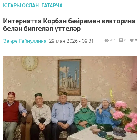
ЮГАРЫ ОСЛАН. ТАТАРЧА
Интернатта Корбан бәйрәмен викторина
белән билгеләп үттеләр
Зөһрә Гайнуллина,
29 мая 2026 - 09:31
434
0
0