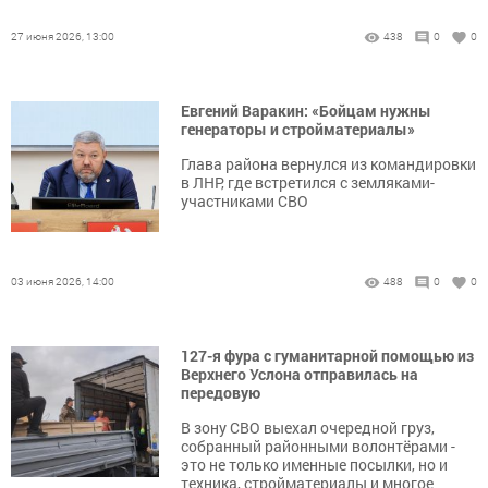
27 июня 2026, 13:00
438
0
0
Евгений Варакин: «Бойцам нужны
генераторы и стройматериалы»
Глава района вернулся из командировки
в ЛНР, где встретился с земляками-
участниками СВО
03 июня 2026, 14:00
488
0
0
127-я фура с гуманитарной помощью из
Верхнего Услона отправилась на
передовую
В зону СВО выехал очередной груз,
собранный районными волонтёрами -
это не только именные посылки, но и
техника, стройматериалы и многое