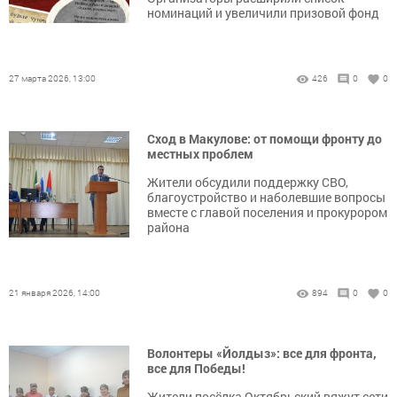
номинаций и увеличили призовой фонд
27 марта 2026, 13:00
426
0
0
Сход в Макулове: от помощи фронту до
местных проблем
Жители обсудили поддержку СВО,
благоустройство и наболевшие вопросы
вместе с главой поселения и прокурором
района
21 января 2026, 14:00
894
0
0
Волонтеры «Йолдыз»: все для фронта,
все для Победы!
Жители посёлка Октябрьский вяжут сети