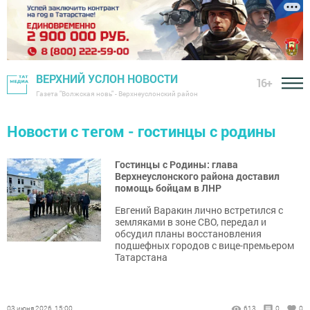
ВЕРХНИЙ УСЛОН НОВОСТИ
16+
Газета "Волжская новь" - Верхнеуслонский район
Новости с тегом - гостинцы с родины
Гостинцы с Родины: глава
Верхнеуслонского района доставил
помощь бойцам в ЛНР
Евгений Варакин лично встретился с
земляками в зоне СВО, передал и
обсудил планы восстановления
подшефных городов с вице-премьером
Татарстана
03 июня 2026, 15:00
613
0
0