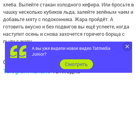
хлеба. Выпейте стакан холодного кефира. Или бросьте в
чашку несколько кубиков льда, залейте зелёным чаем и
добавьте мяту с подоконника. Жара пройдёт. А
готовить вкусно и без подвигов вы ещё успеете, когда
наступит осень и снова захочется горячего борща с
пылу с жару.
А вы уже видели новое видео Tatmedia
Junior?
Следите за самым важным и интересным в
Cмотреть
Telegram-канале
Татмедиа
Читайте новости Татарстана в
национальном мессенджере MАХ:
https://max.ru/tatmedia
Читай «Волжскую новь» в
Телеграм
,
Вконтакте
,
Одноклассники
,
Дзен