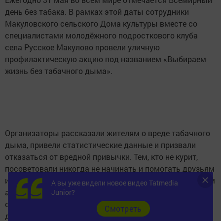
день без табака. В рамках этой даты сотрудники
Макуловского сельского Дома культуры вместе со
специалистами молодёжного подросткового клуба
села Русское Макулово провели уличную
профилактическую акцию под названием «Выбираем
жизнь без табачного дыма».
Организаторы рассказали жителям о вреде табачного
дыма, привели статистические данные и призвали
отказаться от вредной привычки. Тем, кто не курит,
посоветовали никогда не начинать и помогать друзьям
и близким оставаться на правильном пути. Участникам
А вы уже видели новое видео Tatmedia
акции вручили памятки о вреде курения с советами по
Junior?
отказу от этой привычки. Акция прошла в спокойной и
Cмотреть
доброжелательной атмосфере. Организаторы