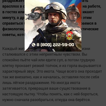
раздражает, мешает говорить и может застать
врасплох в самый неподходящий момент — на работе,
в гостях или перед сном. Почему одни люди икают
минуту, а другие — часами? И главное, как с этим
справиться без вреда для здоровья? Разбираемся в
физиологии, народных методах и даём практические
советы, которые реально работают.
Каждый житель Татарстана хотя бы раз в жизни
сталкивался с этим неприятным чувством. Вы
спокойно пьёте чай или едите суп, а потом грудную
клетку пронзает резкий толчок, и из горла вырывается
характерный звук. Это икота. Чаще всего она проходит
так же внезапно, как и началась, оставляя после себя
лишь лёгкое раздражение. Но иногда икота
затягивается, превращая ваше существование в
настоящую пытку. Чтобы понять, как с ней бороться,
нужно сначала разобраться, откуда она берётся.