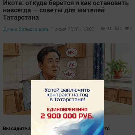
Икота: откуда берётся и как остановить
навсегда — советы для жителей
Татарстана
Диана Салихзанова,
1 июня 2026 - 18:00
482
0
0
Вы сидите за ужином, и вдруг… ик! Ик! Ик! Это