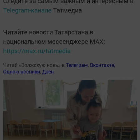
Следите за самым важным и интересным в
Telegram-канале
Татмедиа
Читайте новости Татарстана в
национальном мессенджере MАХ:
https://max.ru/tatmedia
Читай «Волжскую новь» в
Телеграм
,
Вконтакте
,
Одноклассники
,
Дзен