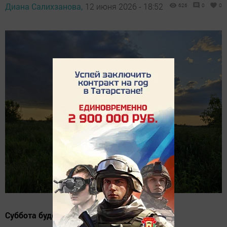
Диана Салихзанова,
12 июня 2026 - 18:52
626
0
0
Суббота будет жаркой, местами с грозами.